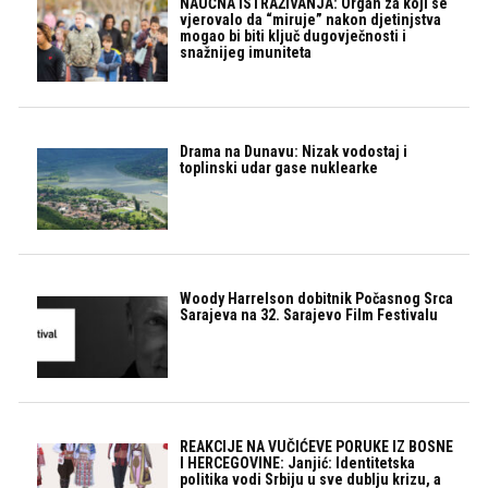
NAUČNA ISTRAŽIVANJA: Organ za koji se
vjerovalo da “miruje” nakon djetinjstva
mogao bi biti ključ dugovječnosti i
snažnijeg imuniteta
Drama na Dunavu: Nizak vodostaj i
toplinski udar gase nuklearke
Woody Harrelson dobitnik Počasnog Srca
Sarajeva na 32. Sarajevo Film Festivalu
REAKCIJE NA VUČIĆEVE PORUKE IZ BOSNE
I HERCEGOVINE: Janjić: Identitetska
politika vodi Srbiju u sve dublju krizu, a