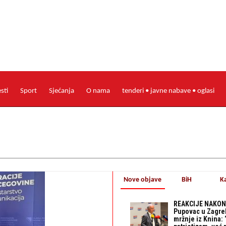
esti
Sport
Sjećanja
O nama
tenderi • javne nabave • oglasi
Nove objave
BiH
K
REAKCIJE NAKON
Pupovac u Zagre
mržnje iz Knina: 