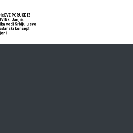
IĆEVE PORUKE IZ
VINE: Janjić:
ika vodi Srbiju u sve
građanski koncept
jeni