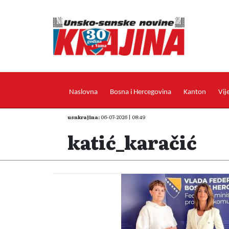
Naslovna
Bosna i Hercegovina
Kanton
Vij
usnkrajina:
06-07-2026 | 08:49
katić_karačić