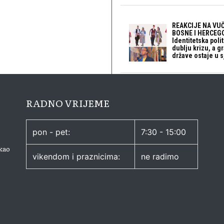
REAKCIJE NA VUČ
BOSNE I HERCEGO
Identitetska polit
dublju krizu, a 
države ostaje u s
RADNO VRIJEME
pon - pet:
7:30 - 15:00
kao
vikendom i praznicima:
ne radimo