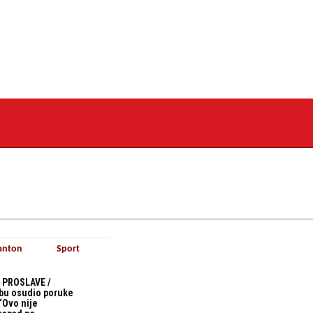
anton
Sport
 PROSLAVE /
bu osudio poruke
“Ovo nije