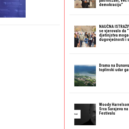
patriotizam, već
demokraciju”
NAUČNA ISTRAŽIV
se vjerovalo da 
djetinjstva mogao 
dugovječnosti i 
Drama na Dunavu:
toplinski udar g
Woody Harrelson
Srca Sarajeva na 
Festivalu