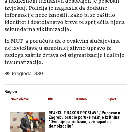
a nadležnom tužilaštvu dostavljen je poseban
izvještaj. Policija je naglasila da dodatne
informacije neće iznositi, kako bi se zaštitio
identitet i dostojanstvo žrtve te spriječila njena
sekundarna viktimizacija.
Iz MUP-a poručuju da o ovakvim slučajevima
ne izvještavaju samoinicijativno upravo iz
razloga zaštite žrtava od stigmatizacije i daljnje
traumatizacije.
Pregleda:
330
Region
Nove objave
BiH
Kanton
Sport
REAKCIJE NAKON PROSLAVE / Pupovac u
Zagrebu osudio poruke mržnje iz Knina:
“Ovo nije patriotizam, već napad na
demokraciju”