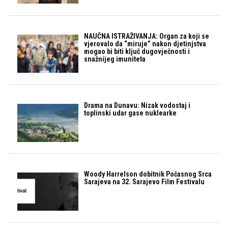
NAUČNA ISTRAŽIVANJA: Organ za koji se
vjerovalo da “miruje” nakon djetinjstva
mogao bi biti ključ dugovječnosti i
snažnijeg imuniteta
Drama na Dunavu: Nizak vodostaj i
toplinski udar gase nuklearke
Woody Harrelson dobitnik Počasnog Srca
Sarajeva na 32. Sarajevo Film Festivalu