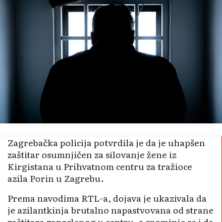
Zagrebačka policija potvrdila je da je uhapšen
zaštitar osumnjičen za silovanje žene iz
Kirgistana u Prihvatnom centru za tražioce
azila Porin u Zagrebu.
Prema navodima RTL-a, dojava je ukazivala da
je azilantkinja brutalno napastvovana od strane
zaštitara zaposlenog u centru, a spominje se i da