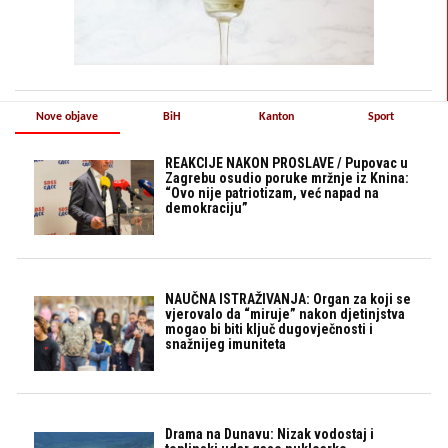
Nove objave
BiH
Kanton
Sport
REAKCIJE NAKON PROSLAVE / Pupovac u
Zagrebu osudio poruke mržnje iz Knina:
“Ovo nije patriotizam, već napad na
demokraciju”
NAUČNA ISTRAŽIVANJA: Organ za koji se
vjerovalo da “miruje” nakon djetinjstva
mogao bi biti ključ dugovječnosti i
snažnijeg imuniteta
Drama na Dunavu: Nizak vodostaj i