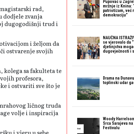
Pupovac u Zagre
mržnje iz Knina: 
magistarski rad,
patriotizam, već
u dodjele zvanja
demokraciju”
oj dugogodišnji trud i
NAUČNA ISTRAŽIV
tivacijom i željom da
se vjerovalo da 
djetinjstva mogao 
či ostvarenje svojih
dugovječnosti i 
, kolega sa fakulteta te
vojih profesora,
Drama na Dunavu:
toplinski udar g
e i ostvariti sve što je
Еmrahovog ličnog truda
ge volje i inspiracija
Woody Harrelson
Srca Sarajeva na 
Festivalu
ršku i vjeru u sebe