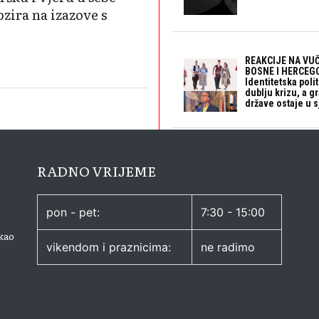
bzira na izazove s
REAKCIJE NA VUČ
BOSNE I HERCEGO
Identitetska polit
dublju krizu, a 
države ostaje u s
RADNO VRIJEME
pon - pet:
7:30 - 15:00
kao
vikendom i praznicima:
ne radimo