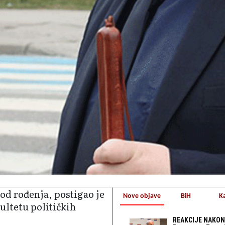
p od rođenja, postigao je
Nove objave
BiH
K
ultetu političkih
REAKCIJE NAKON