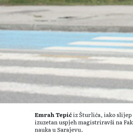
Еmrah Tepić
iz Šturlića, iako slije
izuzetan uspjeh magistriravši na Fak
nauka u Sarajevu.