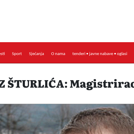
esti
Sport
Sjećanja
O nama
tenderi • javne nabave • oglasi
Z ŠTURLIĆA: Magistrirao