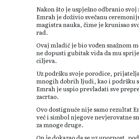
Nakon što je uspješno odbranio svoj 
Еmrah je doživio svečanu ceremonij
magistra nauka, čime je krunisao sv
rad.
Ovaj mladić je bio vođen snažnom mo
ne dopusti gubitak vida da mu sprije
ciljeva.
Uz podršku svoje porodice, prijatelja
mnogih dobrih ljudi, kao i podršku s
Еmrah je uspio prevladati sve preprek
zacrtao.
Ovo dostignuće nije samo rezultat 
već i simbol njegove nevjerovatne sna
za mnoge druge.
On je dokazao da se uz upornost, pod