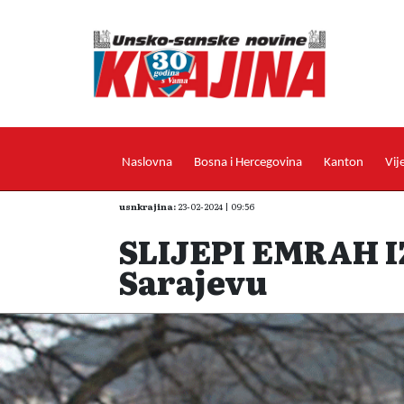
Naslovna
Bosna i Hercegovina
Kanton
Vij
usnkrajina:
23-02-2024 | 09:56
SLIJEPI EMRAH I
Sarajevu