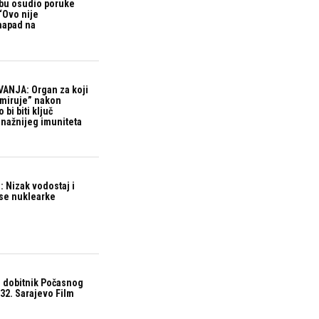
bu osudio poruke
“Ovo nije
 napad na
ANJA: Organ za koji
“miruje” nakon
bi biti ključ
snažnijeg imuniteta
 Nizak vodostaj i
ase nuklearke
 dobitnik Počasnog
32. Sarajevo Film