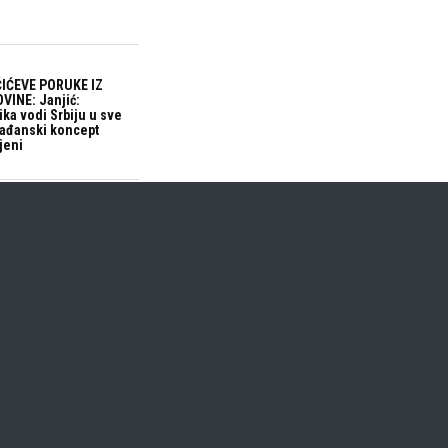
IĆEVE PORUKE IZ
VINE: Janjić:
ika vodi Srbiju u sve
građanski koncept
jeni