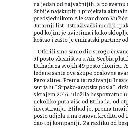
na jedan od najvažnijih, a po svemu 
Srbije najskupljih projekata aktualne
predsjednikom Aleksandrom Vučićem
Jutarnji list. Istraživački mediji ipa
pod kojim je uvjetima i kako skloplj
koštao i zašto je emiratski partner od
– Otkrili smo samo dio strogo čuvane 
51 posto vlasništva u Air Serbia plati
Etihada za svojih 49 posto dionica. A
ledene sante ove skupe poslovne avan
Peroistine. Prema istraživanju Insa
serijalu “Srpsko-arapska posla”, drž
s krajem 2016. uložila bespovratno 
nekoliko puta više od Etihada, od o
investiranja. Etihad je, prema Insaj
posto udjela u na osnovu kredita od 
dao toj kompaniji. Za razliku od be