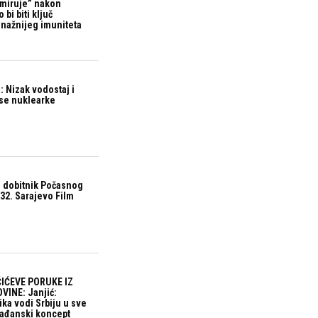
“miruje” nakon
bi biti ključ
snažnijeg imuniteta
 Nizak vodostaj i
ase nuklearke
 dobitnik Počasnog
32. Sarajevo Film
IĆEVE PORUKE IZ
VINE: Janjić:
ika vodi Srbiju u sve
građanski koncept