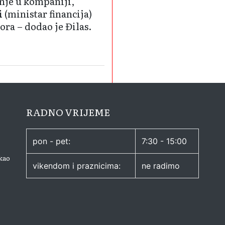
anje u kompaniji,
i
(ministar financija)
ora – dodao je Đilas.
RADNO VRIJEME
pon - pet:
7:30 - 15:00
kao
vikendom i praznicima:
ne radimo