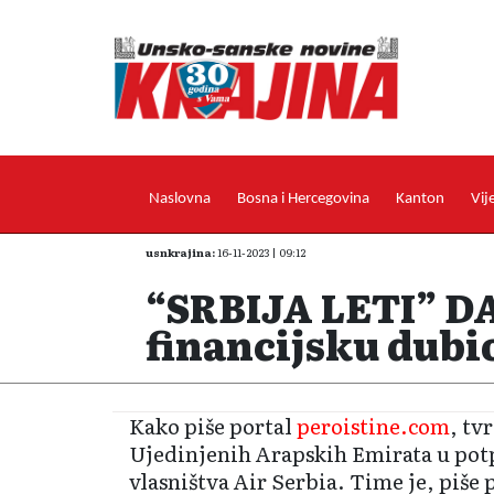
Naslovna
Bosna i Hercegovina
Kanton
Vij
usnkrajina:
16-11-2023 | 09:12
“SRBIJA LETI” DA
financijsku dub
Kako piše portal
peroistine.com
, tv
Ujedinjenih Arapskih Emirata u potpu
vlasništva Air Serbia. Time je, piše p