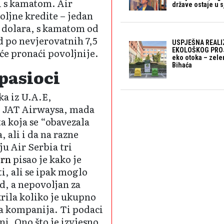
i s kamatom. Air
države ostaje u s
oljne kredite – jedan
a dolara, s kamatom od
d po nevjerovatnih 7,5
USPJEŠNA REALI
EKOLOŠKOG PROJ
će pronaći povoljnije.
eko otoka – zele
Bihaća
pasioci
ka iz U.A.E,
g JAT Airwaysa, mada
 ta koja se “obavezala
 ali i da na razne
u Air Serbia tri
irn
pisao je kako je
ti, ali se ipak moglo
ad, a nepovoljan za
krila koliko je ukupno
ka kompanija. Ti podaci
jni. Ono što je izvjesno