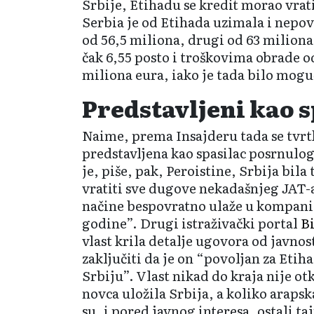
Srbije, Etihadu se kredit morao vrat
Serbia je od Etihada uzimala i nepov
od 56,5 miliona, drugi od 63 milion
čak 6,55 posto i troškovima obrade o
miliona eura, iako je tada bilo mogu
Predstavljeni kao s
Naime, prema Insajderu tada se tvrt
predstavljena kao spasilac posrnulo
je, piše, pak, Peroistine, Srbija bila
vratiti sve dugove nekadašnjeg JAT-a,
načine bespovratno ulaže u kompanij
godine”. Drugi istraživački portal
B
vlast krila detalje ugovora od javnos
zaključiti da je on “povoljan za Etih
Srbiju”. Vlast nikad do kraja nije ot
novca uložila Srbija, a koliko araps
su, i pored javnog interesa, ostali ta