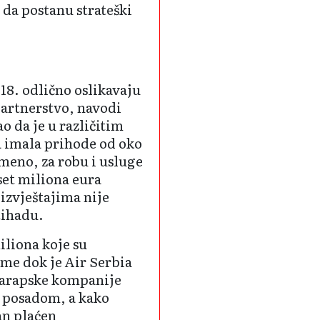
 da postanu strateški
018. odlično oslikavaju
partnerstvo, navodi
o da je u različitim
a imala prihode od oko
meno, za robu i usluge
set miliona eura
izvještajima nije
tihadu.
iliona koje su
eme dok je Air Serbia
d arapske kompanije
s posadom, a kako
an plaćen