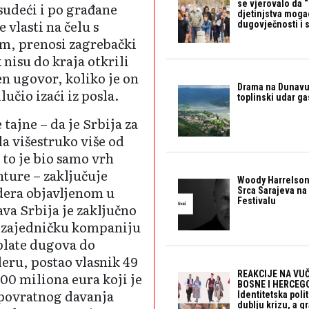
se vjerovalo da 
sudeći i po građane
djetinjstva mogao 
 vlasti na čelu s
dugovječnosti i 
, prenosi zagrebački
k nisu do kraja otkrili
en ugovor, koliko je on
Drama na Dunavu:
lučio izaći iz posla.
toplinski udar g
tajne – da je Srbija za
la višestruko više od
 to je bio samo vrh
ture – zaključuje
Woody Harrelson
jdera objavljenom u
Srca Sarajeva na 
Festivalu
ava Srbija je zaključno
u zajedničku kompaniju
tplate dugova do
deru, postao vlasnik 49
REAKCIJE NA VUČ
100 miliona eura koji je
BOSNE I HERCEGO
spovratnog davanja
Identitetska polit
dublju krizu, a 