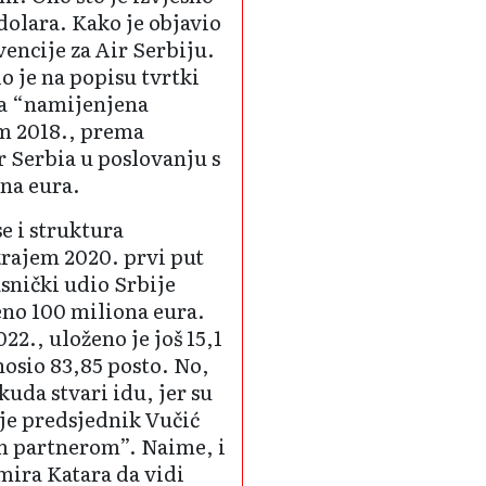
 dolara. Kako je objavio
vencije za Air Serbiju.
o je na popisu tvrtki
ila “namijenjena
om 2018., prema
r Serbia u poslovanju s
na eura.
e i struktura
 krajem 2020. prvi put
asnički udio Srbije
ženo 100 miliona eura.
2., uloženo je još 15,1
nosio 83,85 posto. No,
kuda stvari idu, jer su
 je predsjednik Vučić
im partnerom”. Naime, i
mira Katara da vidi