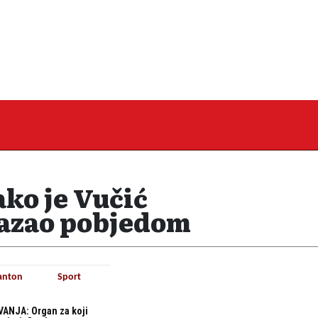
ko je Vučić
kazao pobjedom
anton
Sport
ANJA: Organ za koji