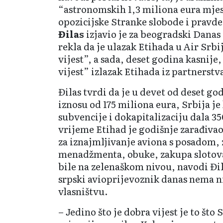
“astronomskih 1,3 miliona eura mjes
opozicijske Stranke slobode i pravde
Đilas
izjavio je za beogradski Danas 
rekla da je ulazak Etihada u Air Srb
vijest”, a sada, deset godina kasnije
vijest” izlazak Etihada iz partnerstv
Đilas tvrdi da je u devet od deset go
iznosu od 175 miliona eura, Srbija j
subvencije i dokapitalizaciju dala 35
vrijeme Etihad je godišnje zarađiva
za iznajmljivanje aviona s posadom, 
menadžmenta, obuke, zakupa slotov
bile na zelenaškom nivou, navodi Đila
srpski avioprijevoznik danas nema n
vlasništvu.
– Jedino što je dobra vijest je to št