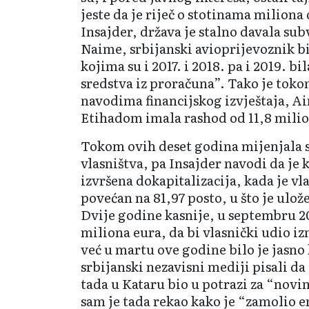
jeste da je riječ o stotinama miliona
Insajder, država je stalno davala sub
Naime, srbijanski avioprijevoznik bi
kojima su i 2017. i 2018. pa i 2019. b
sredstva iz proračuna”. Tako je tok
navodima financijskog izvještaja, Ai
Etihadom imala rashod od 11,8 milio
Tokom ovih deset godina mijenjala s
vlasništva, pa Insajder navodi da je
izvršena dokapitalizacija, kada je vl
povećan na 81,97 posto, u što je ulo
Dvije godine kasnije, u septembru 202
miliona eura, da bi vlasnički udio iz
već u martu ove godine bilo je jasno 
srbijanski nezavisni mediji pisali da
tada u Kataru bio u potrazi za “nov
sam je tada rekao kako je “zamolio e