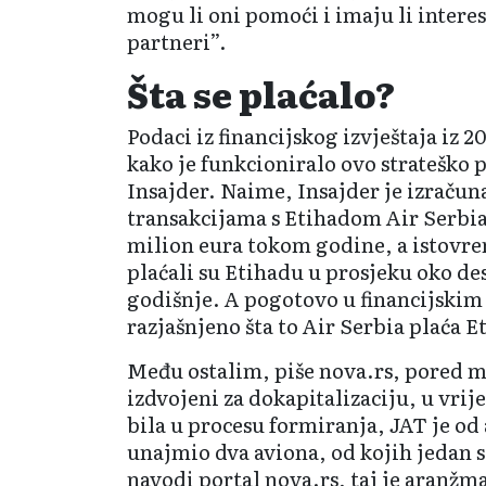
mogu li oni pomoći i imaju li interes
partneri”.
Šta se plaćalo?
Podaci iz financijskog izvještaja iz 2
kako je funkcioniralo ovo strateško 
Insajder. Naime, Insajder je izračuna
transakcijama s Etihadom Air Serbi
milion eura tokom godine, a istovre
plaćali su Etihadu u prosjeku oko de
godišnje. A pogotovo u financijskim 
razjašnjeno šta to Air Serbia plaća E
Među ostalim, piše nova.rs, pored m
izdvojeni za dokapitalizaciju, u vrij
bila u procesu formiranja, JAT je o
unajmio dva aviona, od kojih jedan 
navodi portal nova.rs, taj je aranžm