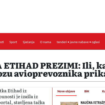
esti
Sport
Sjećanja
O nama
tenderi • javne nabave • oglasi
 ETIHAD PREZIMI: Ili, ka
iozu avioprevoznika pri
rtka Etihad iz
Nove objave
BiH
K
nosti je izašla iz
ortal, stavljena tačka
NAUČNA ISTRAŽIV