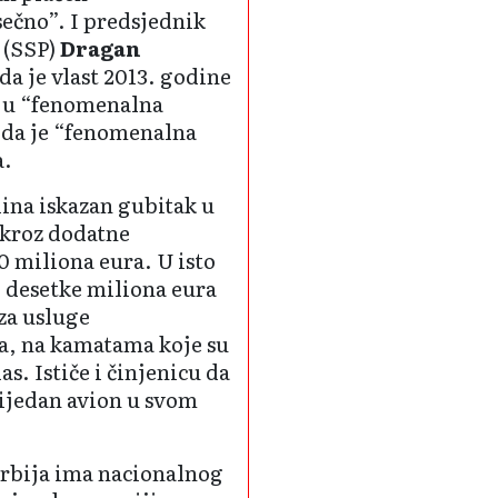
ečno”. I predsjednik
 (SSP)
Dragan
da je vlast 2013. godine
iju “fenomenalna
, da je “fenomenalna
a.
dina iskazan gubitak u
e kroz dodatne
0 miliona eura. U isto
o desetke miliona eura
za usluge
a, na kamatama koje su
s. Ističe i činjenicu da
ijedan avion u svom
o Srbija ima nacionalnog