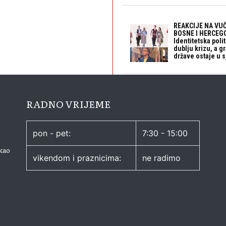
REAKCIJE NA VUČ
BOSNE I HERCEGO
Identitetska polit
dublju krizu, a 
države ostaje u s
RADNO VRIJEME
pon - pet:
7:30 - 15:00
kao
vikendom i praznicima:
ne radimo