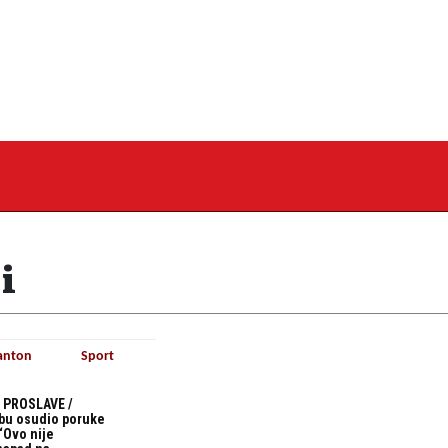
i
anton
Sport
 PROSLAVE /
bu osudio poruke
“Ovo nije