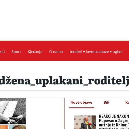
esti
Sport
Sjećanja
O nama
tenderi • javne nabave • oglasi
_džena_uplakani_roditelj
Nove objave
BiH
K
REAKCIJE NAKON
Pupovac u Zagre
mržnje iz Knina: 