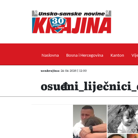
Naslovna
Bosna i Hercegovina
Kanton
Vij
usnkrajina:
24-04-2026 | 12:00
osuđeni_liječnici