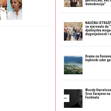
patriotizam, već
demokraciju”
NAUČNA ISTRAŽIV
se vjerovalo da 
djetinjstva mogao 
dugovječnosti i 
Drama na Dunavu:
toplinski udar g
Woody Harrelson
Srca Sarajeva na 
Festivalu