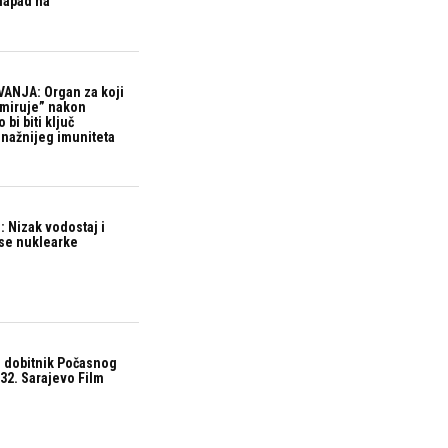
 napad na
ANJA: Organ za koji
“miruje” nakon
bi biti ključ
snažnijeg imuniteta
 Nizak vodostaj i
ase nuklearke
 dobitnik Počasnog
32. Sarajevo Film