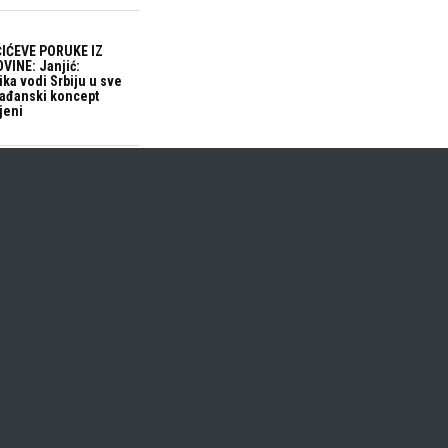
IĆEVE PORUKE IZ
VINE: Janjić:
ika vodi Srbiju u sve
građanski koncept
jeni