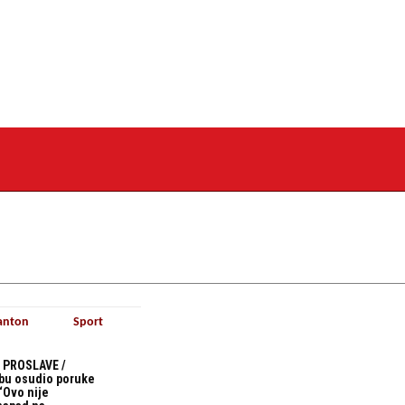
anton
Sport
 PROSLAVE /
bu osudio poruke
“Ovo nije