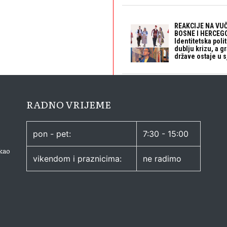
REAKCIJE NA VUČ
BOSNE I HERCEGO
Identitetska polit
dublju krizu, a 
države ostaje u s
RADNO VRIJEME
pon - pet:
7:30 - 15:00
kao
vikendom i praznicima:
ne radimo