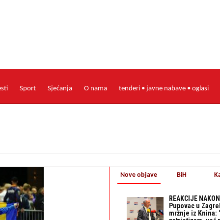
esti
Sport
Sjećanja
O nama
tenderi • javne nabave • oglasi
Nove objave
BiH
K
REAKCIJE NAKON
Pupovac u Zagre
mržnje iz Knina: 