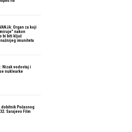
 napad na
ANJA: Organ za koji
“miruje” nakon
bi biti ključ
snažnijeg imuniteta
 Nizak vodostaj i
ase nuklearke
 dobitnik Počasnog
32. Sarajevo Film