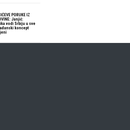
IĆEVE PORUKE IZ
VINE: Janjić:
ika vodi Srbiju u sve
građanski koncept
jeni