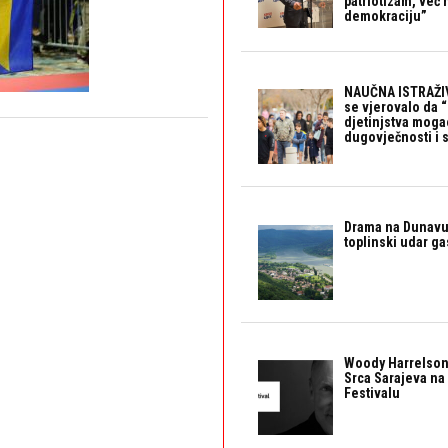
patriotizam, već
demokraciju”
NAUČNA ISTRAŽIV
se vjerovalo da 
djetinjstva mogao 
dugovječnosti i 
Drama na Dunavu:
toplinski udar g
Woody Harrelson
Srca Sarajeva na 
Festivalu