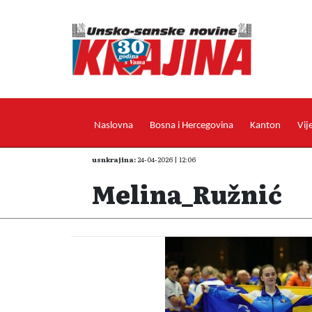
Naslovna
Bosna i Hercegovina
Kanton
Vij
usnkrajina:
24-04-2026 | 12:06
Melina_Ružnić