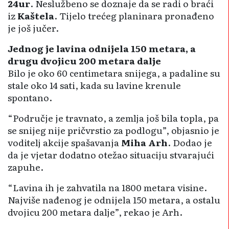
24ur
. Neslužbeno se doznaje da se radi o braći
iz
Kaštela
. Tijelo trećeg planinara pronađeno
je još jučer.
Jednog je lavina odnijela 150 metara, a
drugu dvojicu 200 metara dalje
Bilo je oko 60 centimetara snijega, a padaline su
stale oko 14 sati, kada su lavine krenule
spontano.
“Područje je travnato, a zemlja još bila topla, pa
se snijeg nije pričvrstio za podlogu”, objasnio je
voditelj akcije spašavanja
Miha Arh
. Dodao je
da je vjetar dodatno otežao situaciju stvarajući
zapuhe.
“Lavina ih je zahvatila na 1800 metara visine.
Najviše nađenog je odnijela 150 metara, a ostalu
dvojicu 200 metara dalje”, rekao je Arh.