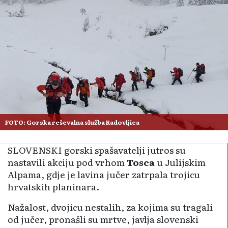
FOTO: Gorska reševalna služba Radovljica
SLOVENSKI gorski spašavatelji jutros su
nastavili akciju pod vrhom
Tosca
u Julijskim
Alpama, gdje je lavina jučer zatrpala trojicu
hrvatskih planinara.
Nažalost, dvojicu nestalih, za kojima su tragali
od jučer, pronašli su mrtve, javlja slovenski