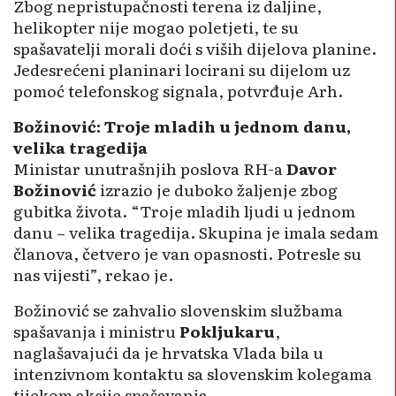
Zbog nepristupačnosti terena iz daljine,
helikopter nije mogao poletjeti, te su
spašavatelji morali doći s viših dijelova planine.
Jedesrećeni planinari locirani su dijelom uz
pomoć telefonskog signala, potvrđuje Arh.
Božinović: Troje mladih u jednom danu,
velika tragedija
Ministar unutrašnjih poslova RH-a
Davor
Božinović
izrazio je duboko žaljenje zbog
gubitka života. “Troje mladih ljudi u jednom
danu – velika tragedija. Skupina je imala sedam
članova, četvero je van opasnosti. Potresle su
nas vijesti”, rekao je.
Božinović se zahvalio slovenskim službama
spašavanja i ministru
Pokljukaru
,
naglašavajući da je hrvatska Vlada bila u
intenzivnom kontaktu sa slovenskim kolegama
tijekom akcije spašavanja.