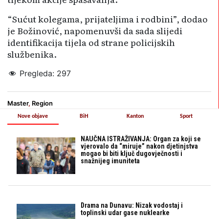
“Sućut kolegama, prijateljima i rodbini”, dodao
je Božinović, napomenuvši da sada slijedi
identifikacija tijela od strane policijskih
službenika.
Pregleda:
297
Master
,
Region
Nove objave
BiH
Kanton
Sport
NAUČNA ISTRAŽIVANJA: Organ za koji se
vjerovalo da “miruje” nakon djetinjstva
mogao bi biti ključ dugovječnosti i
snažnijeg imuniteta
Drama na Dunavu: Nizak vodostaj i
toplinski udar gase nuklearke