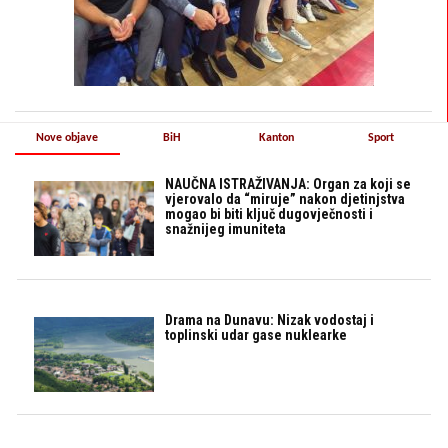
Nove objave
BiH
Kanton
Sport
NAUČNA ISTRAŽIVANJA: Organ za koji se
vjerovalo da “miruje” nakon djetinjstva
mogao bi biti ključ dugovječnosti i
snažnijeg imuniteta
Drama na Dunavu: Nizak vodostaj i
toplinski udar gase nuklearke