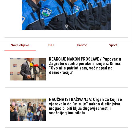
Nove objave
BiH
Kanton
Sport
REAKCIJE NAKON PROSLAVE / Pupovac u
Zagrebu osudio poruke mržnje iz Knina:
“Ovo nije patriotizam, već napad na
demokraciju”
NAUČNA ISTRAŽIVANJA: Organ za koji se
vjerovalo da “miruje” nakon djetinjstva
mogao bi biti ključ dugovječnosti i
snažnijeg imuniteta