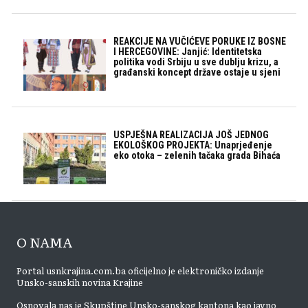
REAKCIJE NA VUČIĆEVE PORUKE IZ BOSNE
I HERCEGOVINE: Janjić: Identitetska
politika vodi Srbiju u sve dublju krizu, a
građanski koncept države ostaje u sjeni
USPJEŠNA REALIZACIJA JOŠ JEDNOG
EKOLOŠKOG PROJEKTA: Unaprjeđenje
eko otoka – zelenih tačaka grada Bihaća
O NAMA
Portal usnkrajina.com.ba oficijelno je elektroničko izdanje
Unsko-sanskih novina Krajine
Osnovala nas je Skupštine Unsko-sanskog kantona kao javno