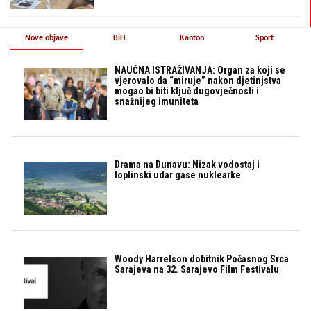
Nove objave
BiH
Kanton
Sport
NAUČNA ISTRAŽIVANJA: Organ za koji se
vjerovalo da “miruje” nakon djetinjstva
mogao bi biti ključ dugovječnosti i
snažnijeg imuniteta
Drama na Dunavu: Nizak vodostaj i
toplinski udar gase nuklearke
Woody Harrelson dobitnik Počasnog Srca
Sarajeva na 32. Sarajevo Film Festivalu