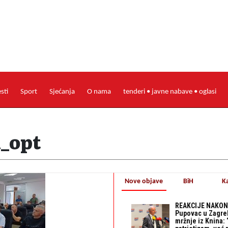
esti
Sport
Sjećanja
O nama
tenderi • javne nabave • oglasi
i_opt
Nove objave
BiH
K
REAKCIJE NAKON
Pupovac u Zagre
mržnje iz Knina: 