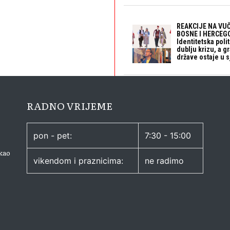
REAKCIJE NA VUČ
BOSNE I HERCEGO
Identitetska polit
dublju krizu, a 
države ostaje u s
RADNO VRIJEME
pon - pet:
7:30 - 15:00
kao
vikendom i praznicima:
ne radimo