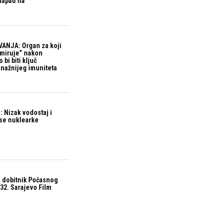
 napad na
ANJA: Organ za koji
“miruje” nakon
bi biti ključ
snažnijeg imuniteta
 Nizak vodostaj i
ase nuklearke
 dobitnik Počasnog
32. Sarajevo Film