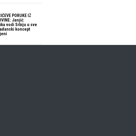
IĆEVE PORUKE IZ
VINE: Janjić:
ika vodi Srbiju u sve
građanski koncept
jeni