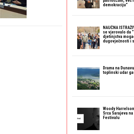
patriotizam, već
demokraciju”
NAUČNA ISTRAŽIV
se vjerovalo da 
djetinjstva mogao 
dugovječnosti i 
Drama na Dunavu:
toplinski udar g
Woody Harrelson
Srca Sarajeva na 
Festivalu