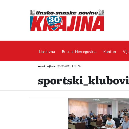
Naslovna
Bosna i Hercegovina
Kanton
Vij
usnkrajina:
07-07-2026 | 08:35
sportski_klubov