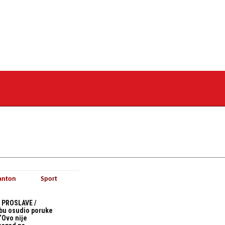
anton
Sport
 PROSLAVE /
bu osudio poruke
“Ovo nije