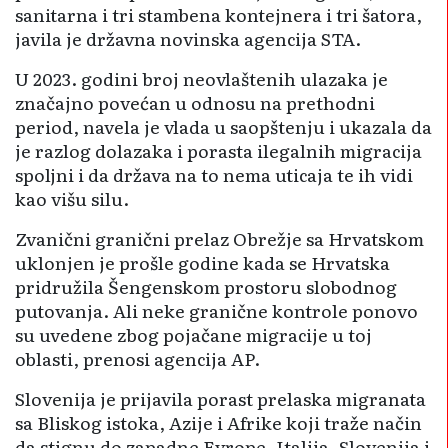
sanitarna i tri stambena kontejnera i tri šatora,
javila je državna novinska agencija STA.
U 2023. godini broj neovlaštenih ulazaka je
značajno povećan u odnosu na prethodni
period, navela je vlada u saopštenju i ukazala da
je razlog dolazaka i porasta ilegalnih migracija
spoljni i da država na to nema uticaja te ih vidi
kao višu silu.
Zvanični granični prelaz Obrežje sa Hrvatskom
uklonjen je prošle godine kada se Hrvatska
pridružila Šengenskom prostoru slobodnog
putovanja. Ali neke granične kontrole ponovo
su uvedene zbog pojačane migracije u toj
oblasti, prenosi agencija AP.
Slovenija je prijavila porast prelaska migranata
sa Bliskog istoka, Azije i Afrike koji traže način
da stignu do zapadne Evrope. Italija, Slovenija i