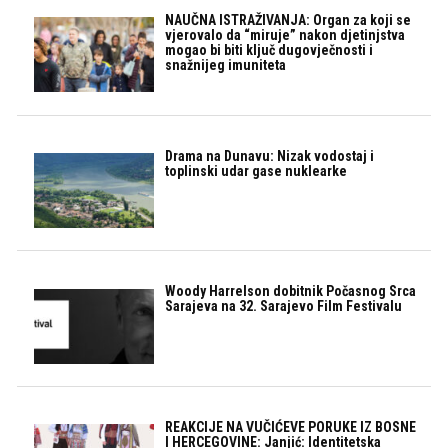
NAUČNA ISTRAŽIVANJA: Organ za koji se
vjerovalo da “miruje” nakon djetinjstva
mogao bi biti ključ dugovječnosti i
snažnijeg imuniteta
Drama na Dunavu: Nizak vodostaj i
toplinski udar gase nuklearke
Woody Harrelson dobitnik Počasnog Srca
Sarajeva na 32. Sarajevo Film Festivalu
REAKCIJE NA VUČIĆEVE PORUKE IZ BOSNE
I HERCEGOVINE: Janjić: Identitetska