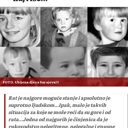
FOTO. Ubijena djeca Sarajeva!!!
Rat je najgore moguće stanje i apsolutno je
suprotno ljudskom…Ipak, malo je takvih
situacija za koje se može reći da su gore i od
rata…Jedna od najgorih je činjenica da je
rukovodstvo nelegitmne, nelegalne i gnusne