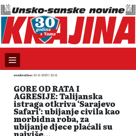
usnkrajina:
10-11-2025 | 22:12
GORE OD RATA I
AGRESIJE: Talijanska
istraga otkriva ‘Sarajevo
Safari’: ubijanje civila kao
morbidna roba, za
ubijanje djece plaćali su
najviše…