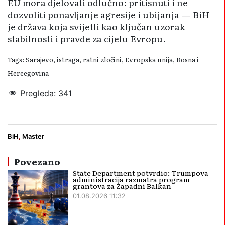
EU mora djelovati odlučno: pritisnuti i ne
dozvoliti ponavljanje agresije i ubijanja — BiH
je država koja svijetli kao ključan uzorak
stabilnosti i pravde za cijelu Evropu.
Tags: Sarajevo, istraga, ratni zločini, Evropska unija, Bosna i
Hercegovina
Pregleda:
341
Agresija
Bosna i Hercegovina
EU
BiH
,
Master
Povezano
State Department potvrdio: Trumpova
administracija razmatra program
grantova za Zapadni Balkan
01.08.2026 11:32