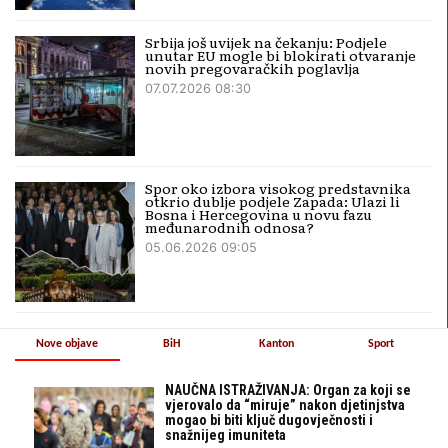
Srbija još uvijek na čekanju: Podjele
unutar EU mogle bi blokirati otvaranje
novih pregovaračkih poglavlja
07.07.2026 08:30
Spor oko izbora visokog predstavnika
otkrio dublje podjele Zapada: Ulazi li
Bosna i Hercegovina u novu fazu
međunarodnih odnosa?
05.06.2026 09:05
Nove objave
BiH
Kanton
Sport
NAUČNA ISTRAŽIVANJA: Organ za koji se
vjerovalo da “miruje” nakon djetinjstva
mogao bi biti ključ dugovječnosti i
snažnijeg imuniteta