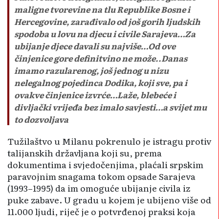
maligne tvorevine na tlu Republike Bosne i
Hercegovine, zarađivalo od još gorih ljudskih
spodoba u lovu na djecu i civile Sarajeva…Za
ubijanje djece davali su najviše…Od ove
činjenice gore definitvino ne može..Danas
imamo razularenog, još jednog u nizu
nelegalnog pojedinca Dodika, koji sve, pa i
ovakve činjenice izvrće…Laže, blebeće i
divljački vrijeđa bez imalo savjesti…a svijet mu
to dozvoljava
Tužilaštvo u Milanu pokrenulo je istragu protiv
talijanskih državljana koji su, prema
dokumentima i svjedočenjima, plaćali srpskim
paravojnim snagama tokom opsade Sarajeva
(1993–1995) da im omoguće ubijanje civila iz
puke zabave. U gradu u kojem je ubijeno više od
11.000 ljudi, riječ je o potvrđenoj praksi koja