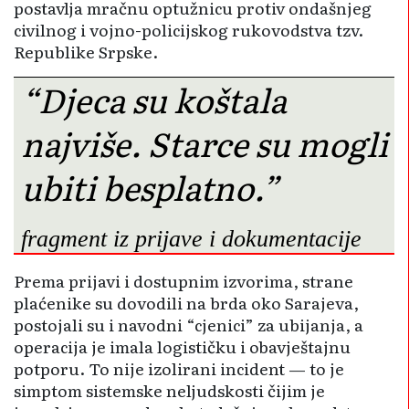
postavlja mračnu optužnicu protiv ondašnjeg
civilnog i vojno-policijskog rukovodstva tzv.
Republike Srpske.
“Djeca su koštala
najviše. Starce su mogli
ubiti besplatno.”
fragment iz prijave i dokumentacije
Prema prijavi i dostupnim izvorima, strane
plaćenike su dovodili na brda oko Sarajeva,
postojali su i navodni “cjenici” za ubijanja, a
operacija je imala logističku i obavještajnu
potporu. To nije izolirani incident — to je
simptom sistemske neljudskosti čijim je