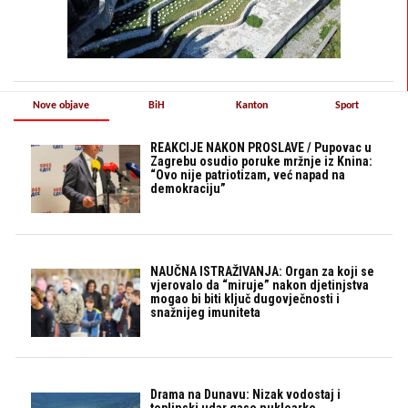
Nove objave
BiH
Kanton
Sport
REAKCIJE NAKON PROSLAVE / Pupovac u
Zagrebu osudio poruke mržnje iz Knina:
“Ovo nije patriotizam, već napad na
demokraciju”
NAUČNA ISTRAŽIVANJA: Organ za koji se
vjerovalo da “miruje” nakon djetinjstva
mogao bi biti ključ dugovječnosti i
snažnijeg imuniteta
Drama na Dunavu: Nizak vodostaj i