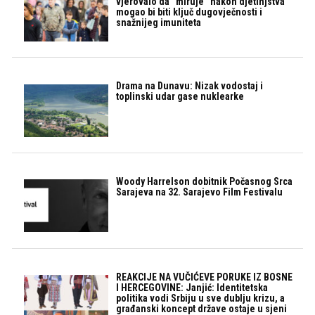
vjerovalo da “miruje” nakon djetinjstva
mogao bi biti ključ dugovječnosti i
snažnijeg imuniteta
Drama na Dunavu: Nizak vodostaj i
toplinski udar gase nuklearke
Woody Harrelson dobitnik Počasnog Srca
Sarajeva na 32. Sarajevo Film Festivalu
REAKCIJE NA VUČIĆEVE PORUKE IZ BOSNE
I HERCEGOVINE: Janjić: Identitetska
politika vodi Srbiju u sve dublju krizu, a
građanski koncept države ostaje u sjeni