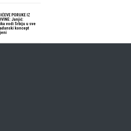
IĆEVE PORUKE IZ
VINE: Janjić:
ika vodi Srbiju u sve
građanski koncept
jeni