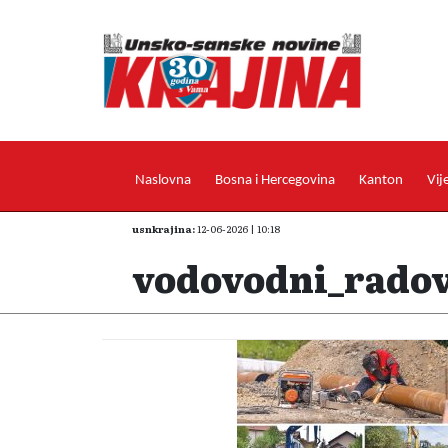
Naslovna
Bosna i Hercegovina
Kanton
Vij
usnkrajina:
12-06-2026 | 10:18
vodovodni_radovi