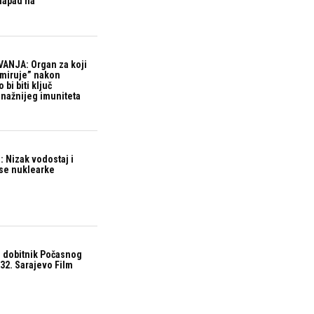
 napad na
ANJA: Organ za koji
“miruje” nakon
bi biti ključ
snažnijeg imuniteta
 Nizak vodostaj i
ase nuklearke
 dobitnik Počasnog
32. Sarajevo Film