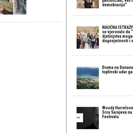
patriotizam, već
demokraciju”
NAUČNA ISTRAŽIV
se vjerovalo da 
djetinjstva mogao 
dugovječnosti i 
Drama na Dunavu:
toplinski udar g
Woody Harrelson
Srca Sarajeva na 
Festivalu