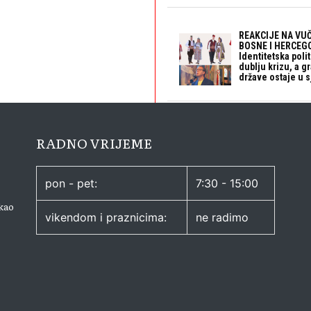
REAKCIJE NA VUČ
BOSNE I HERCEGO
Identitetska polit
dublju krizu, a 
države ostaje u s
RADNO VRIJEME
pon - pet:
7:30 - 15:00
kao
vikendom i praznicima:
ne radimo