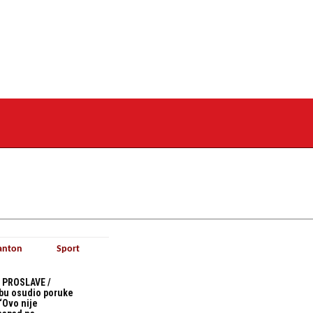
anton
Sport
 PROSLAVE /
bu osudio poruke
“Ovo nije