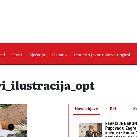
esti
Sport
Sjećanja
O nama
tenderi • javne nabave • oglasi
_ilustracija_opt
Nove objave
BiH
K
REAKCIJE NAKON
Pupovac u Zagre
mržnje iz Knina: 