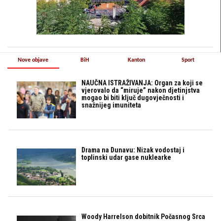
Nove objave
BiH
Kanton
Sport
NAUČNA ISTRAŽIVANJA: Organ za koji se
vjerovalo da “miruje” nakon djetinjstva
mogao bi biti ključ dugovječnosti i
snažnijeg imuniteta
Drama na Dunavu: Nizak vodostaj i
toplinski udar gase nuklearke
Woody Harrelson dobitnik Počasnog Srca