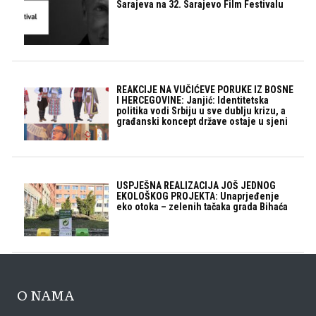
Sarajeva na 32. Sarajevo Film Festivalu
REAKCIJE NA VUČIĆEVE PORUKE IZ BOSNE
I HERCEGOVINE: Janjić: Identitetska
politika vodi Srbiju u sve dublju krizu, a
građanski koncept države ostaje u sjeni
USPJEŠNA REALIZACIJA JOŠ JEDNOG
EKOLOŠKOG PROJEKTA: Unaprjeđenje
eko otoka – zelenih tačaka grada Bihaća
O NAMA