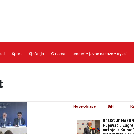
esti
Sport
Sjećanja
O nama
tenderi • javne nabave • oglasi
t
Nove objave
BiH
K
REAKCIJE NAKON
Pupovac u Zagre
mržnje iz Knina: 