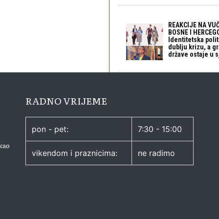
REAKCIJE NA VUČ
BOSNE I HERCEGO
Identitetska polit
dublju krizu, a 
države ostaje u s
RADNO VRIJEME
pon - pet:
7:30 - 15:00
kao
vikendom i praznicima:
ne radimo