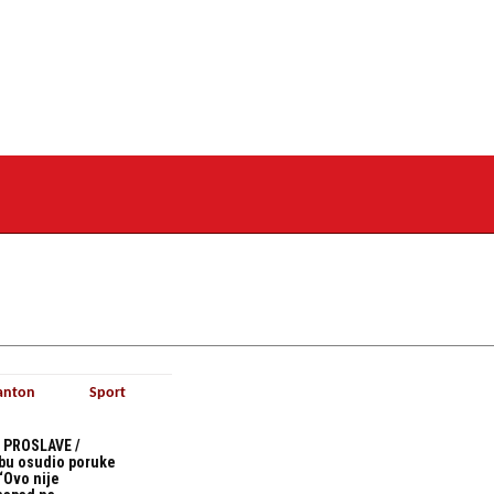
anton
Sport
 PROSLAVE /
bu osudio poruke
“Ovo nije