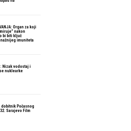
 napad na
ANJA: Organ za koji
“miruje” nakon
bi biti ključ
snažnijeg imuniteta
 Nizak vodostaj i
ase nuklearke
 dobitnik Počasnog
32. Sarajevo Film