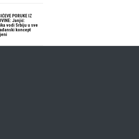
IĆEVE PORUKE IZ
VINE: Janjić:
ika vodi Srbiju u sve
građanski koncept
jeni