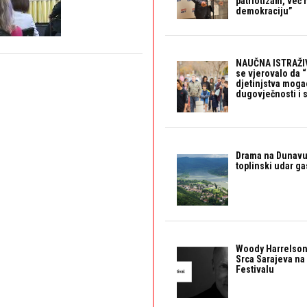
patriotizam, već
demokraciju”
NAUČNA ISTRAŽIV
se vjerovalo da 
djetinjstva mogao 
dugovječnosti i 
Drama na Dunavu:
toplinski udar g
Woody Harrelson
Srca Sarajeva na 
Festivalu