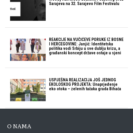
Sarajeva na 32. Sarajevo Film Festivalu
REAKCIJE NA VUČIĆEVE PORUKE IZ BOSNE
I HERCEGOVINE: Janjić: Identitetska
politika vodi Srbiju u sve dublju krizu, a
građanski koncept države ostaje u sjeni
USPJEŠNA REALIZACIJA JOŠ JEDNOG
EKOLOŠKOG PROJEKTA: Unaprjeđenje
eko otoka – zelenih tačaka grada Bihaća
O NAMA