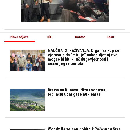
Nove objave
BiH
Kanton
Sport
NAUČNA ISTRAŽIVANJA: Organ za koji se
vjerovalo da “miruje” nakon djetinjstva
mogao bi biti ključ dugovječnosti i
snažnijeg imuniteta
Drama na Dunavu: Nizak vodostaj i
toplinski udar gase nuklearke
Woody Harrelson dobitnik Počasnog Srca