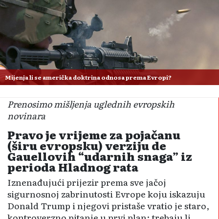
Mijenja li se američka doktrina odnosa prema Evropi?
Prenosimo mišljenja uglednih evropskih
novinara
Pravo je vrijeme za pojačanu
(širu evropsku) verziju de
Gauellovih “udarnih snaga” iz
perioda Hladnog rata
Iznenađujući prijezir prema sve jačoj
sigurnosnoj zabrinutosti Evrope koju iskazuju
Donald Trump i njegovi pristaše vratio je staro,
kontroverzno pitanje u prvi plan: trebaju li