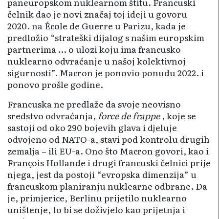
paneuropskom nuklearnom štitu. Francuski
čelnik dao je novi značaj toj ideji u govoru
2020. na École de Guerre u Parizu, kada je
predložio “strateški dijalog s našim europskim
partnerima … o ulozi koju ima francusko
nuklearno odvraćanje u našoj kolektivnoj
sigurnosti”. Macron je ponovio ponudu 2022. i
ponovo prošle godine.
Francuska ne predlaže da svoje neovisno
sredstvo odvraćanja,
force de frappe
, koje se
sastoji od oko 290 bojevih glava i djeluje
odvojeno od NATO-a, stavi pod kontrolu drugih
zemalja – ili EU-a. Ono što Macron govori, kao i
François Hollande i drugi francuski čelnici prije
njega, jest da postoji “evropska dimenzija” u
francuskom planiranju nuklearne odbrane. Da
je, primjerice, Berlinu prijetilo nuklearno
uništenje, to bi se doživjelo kao prijetnja i