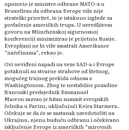
upozorio je ministre odbrane NATO-a u
Bruxellesu da odbrana Evrope više nije
strateški prioritet, te je istaknuo izglede za
povlačenje američkih trupa. U uvredljivom
govoru na Münchenskoj sigurnosnoj
konferenciji minimizirao je prijetnju Rusije.
Evropljani ne bi više smatrali Amerikance
“naivčinama”, rekao je.
Ovi neviđeni napadi na veze SAD-a i Evrope
potaknuli su stvarne strahove od štetnog,
mogućeg trajnog prekida odnosa s
Washingtonom. Zbog te nestabilne pozadine
francuski predsjednik Emmanuel
Macron sazvao je hitan summit evropskih
čelnika u Parizu, uključujući Keira Starmera.
Očekuje se da će se sastanak usredotočiti na
Ukrajinu, njenu buduću odbranu i očekivano
isključenje Evrope iz američkih “mirovnih