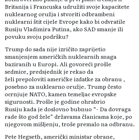
Britanija i Francuska udružiti svoje kapacitete
nuklearnog oružja i stvoriti odbrambeni
nuklearni štit cijele Evrope kako bi odvratile
Rusiju Vladimira Putina, ako SAD smanje ili
povuku svoju podršku?
Trump do sada nije izričito zaprijetio
smanjenjem američkih nuklearnih snaga
baziranih u Europi. Ali govoreći prošle
sedmice, predsjednik je rekao da
želi prepoloviti američke izdatke za obranu ,
posebno za nuklearno oružje. Trump često
ocrnjuje NATO, kamen temeljac evropske
sigurnosti. Prošle je godine ohrabrio
Rusiju kada je doslovno bubnuo “- Da dovraga
rade što god žele” državama članicama koje, po
njegovom mišljenju, troše premalo na odbranu.
Pete Hegseth, američki ministar obrane,