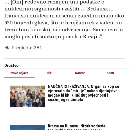
… [Oni] redovno razmjenjuju podatke o
nuklearnoj sigurnosti i zaštiti … Britanski i
francuski nuklearni arsenali zajedno imaju oko
520 bojevih glava, što je brojčano ekvivalentno
trenutnoj kineskoj sili odvraćanja. Samo ovo bi
moglo poslati snažniju poruku
Rusiji
.”
Pregleda:
251
Društvo
Nove objave
BiH
Kanton
Sport
NAUČNA ISTRAŽIVANJA: Organ za koji se
vjerovalo da “miruje” nakon djetinjstva
mogao bi biti ključ dugovječnosti i
snažnijeg imuniteta
Drama na Dunavu: Nizak vodostaj i