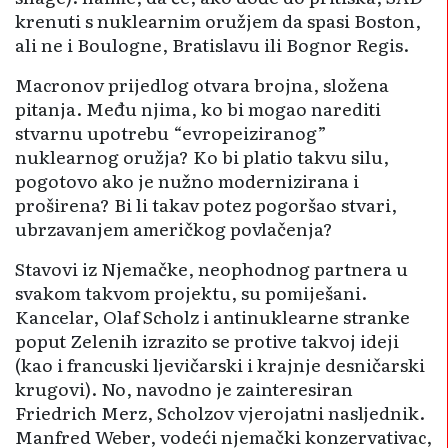
krenuti s nuklearnim oružjem da spasi Boston,
ali ne i Boulogne, Bratislavu ili Bognor Regis.
Macronov prijedlog otvara brojna, složena
pitanja. Među njima, ko bi mogao narediti
stvarnu upotrebu “evropeiziranog”
nuklearnog oružja? Ko bi platio takvu silu,
pogotovo ako je nužno modernizirana i
proširena? Bi li takav potez pogoršao stvari,
ubrzavanjem američkog povlačenja?
Stavovi iz Njemačke, neophodnog partnera u
svakom takvom projektu, su pomiješani.
Kancelar, Olaf Scholz i antinuklearne stranke
poput Zelenih izrazito se protive takvoj ideji
(kao i francuski ljevičarski i krajnje desničarski
krugovi). No, navodno je zainteresiran
Friedrich Merz, Scholzov vjerojatni nasljednik.
Manfred Weber, vodeći njemački konzervativac,