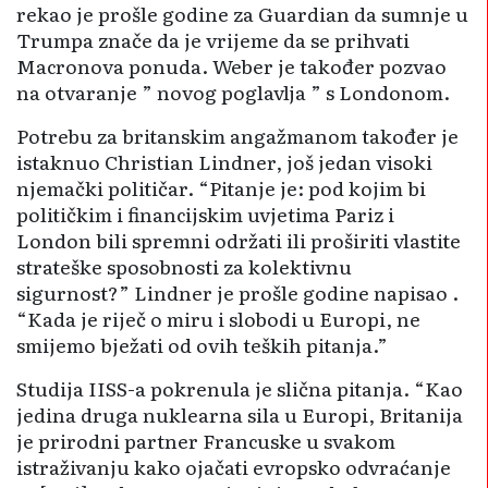
rekao je prošle godine za Guardian da sumnje u
Trumpa znače da je vrijeme da se prihvati
Macronova ponuda. Weber je također pozvao
na otvaranje ” novog poglavlja ” s Londonom.
Potrebu za britanskim angažmanom također je
istaknuo Christian Lindner, još jedan visoki
njemački političar. “Pitanje je: pod kojim bi
političkim i financijskim uvjetima Pariz i
London bili spremni održati ili proširiti vlastite
strateške sposobnosti za kolektivnu
sigurnost?” Lindner je prošle godine napisao .
“Kada je riječ o miru i slobodi u Europi, ne
smijemo bježati od ovih teških pitanja.”
Studija IISS-a pokrenula je slična pitanja. “Kao
jedina druga nuklearna sila u Europi, Britanija
je prirodni partner Francuske u svakom
istraživanju kako ojačati evropsko odvraćanje