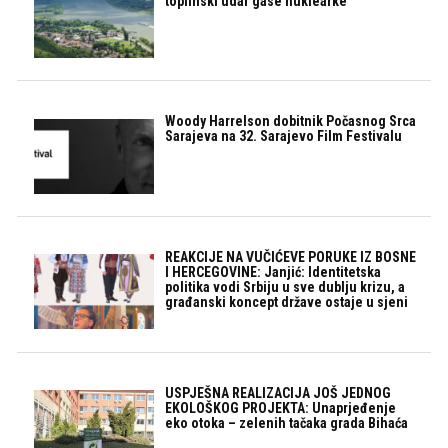
toplinski udar gase nuklearke
Woody Harrelson dobitnik Počasnog Srca
Sarajeva na 32. Sarajevo Film Festivalu
REAKCIJE NA VUČIĆEVE PORUKE IZ BOSNE
I HERCEGOVINE: Janjić: Identitetska
politika vodi Srbiju u sve dublju krizu, a
građanski koncept države ostaje u sjeni
USPJEŠNA REALIZACIJA JOŠ JEDNOG
EKOLOŠKOG PROJEKTA: Unaprjeđenje
eko otoka – zelenih tačaka grada Bihaća