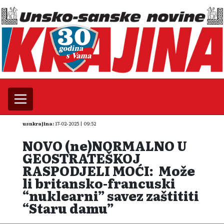
usnkrajina:
17-02-2025 | 09:52
NOVO (ne)NORMALNO U
GEOSTRATEŠKOJ
RASPODJELI MOĆI: Može
li britansko-francuski
“nuklearni” savez zaštititi
“Staru damu”