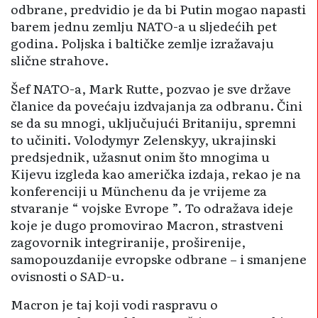
odbrane, predvidio je da bi Putin mogao napasti
barem jednu zemlju NATO-a u sljedećih pet
godina. Poljska i baltičke zemlje izražavaju
slične strahove.
Šef NATO-a, Mark Rutte, pozvao je sve države
članice da povećaju izdvajanja za odbranu. Čini
se da su mnogi, uključujući Britaniju, spremni
to učiniti. Volodymyr Zelenskyy, ukrajinski
predsjednik, užasnut onim što mnogima u
Kijevu izgleda kao američka izdaja, rekao je na
konferenciji u Münchenu da je vrijeme za
stvaranje “ vojske Evrope ”. To odražava ideje
koje je dugo promovirao Macron, strastveni
zagovornik integriranije, proširenije,
samopouzdanije evropske odbrane – i smanjene
ovisnosti o SAD-u.
Macron je taj koji vodi raspravu o