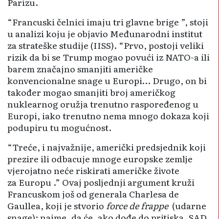
Parizu.
“Francuski čelnici imaju tri glavne brige ”, stoji
u analizi koju je objavio Međunarodni institut
za strateške studije (IISS). “Prvo, postoji veliki
rizik da bi se Trump mogao povući iz NATO-a ili
barem značajno smanjiti američke
konvencionalne snage u Europi… Drugo, on bi
također mogao smanjiti broj američkog
nuklearnog oružja trenutno raspoređenog u
Europi, iako trenutno nema mnogo dokaza koji
podupiru tu mogućnost.
“Treće, i najvažnije, američki predsjednik koji
prezire ili odbacuje mnoge europske zemlje
vjerojatno neće riskirati američke živote
za Europu .” Ovaj posljednji argument kruži
Francuskom još od generala Charlesa de
Gaullea, koji je stvorio
force de frappe
(udarne
snage): naime, da će, ako dođe do pritiska, SAD