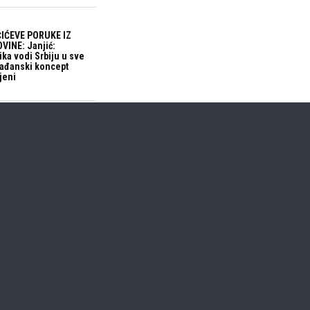
IĆEVE PORUKE IZ
VINE: Janjić:
ika vodi Srbiju u sve
građanski koncept
jeni