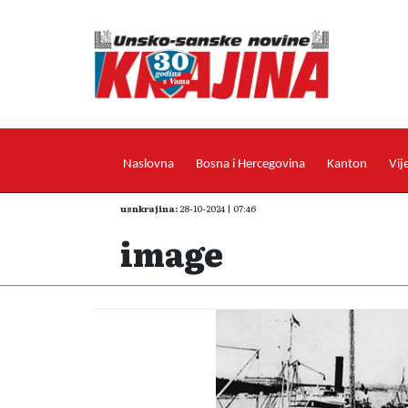
Naslovna
Bosna i Hercegovina
Kanton
Vij
usnkrajina:
28-10-2024 | 07:46
image