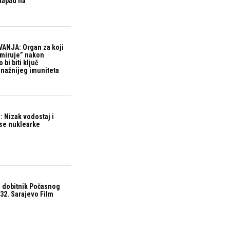
 napad na
ANJA: Organ za koji
“miruje” nakon
bi biti ključ
snažnijeg imuniteta
 Nizak vodostaj i
ase nuklearke
 dobitnik Počasnog
32. Sarajevo Film