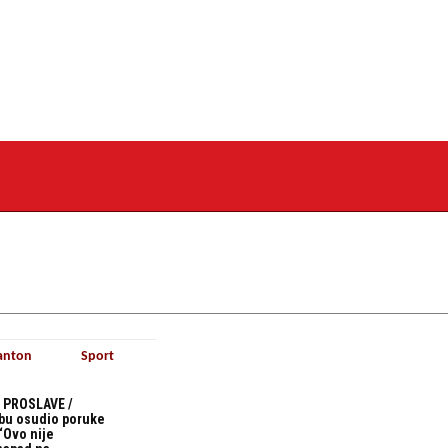
anton
Sport
 PROSLAVE /
bu osudio poruke
“Ovo nije