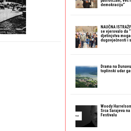
patriotizam, već
demokraciju”
NAUČNA ISTRAŽIV
se vjerovalo da 
djetinjstva mogao 
dugovječnosti i 
Drama na Dunavu:
toplinski udar g
Woody Harrelson
Srca Sarajeva na 
Festivalu