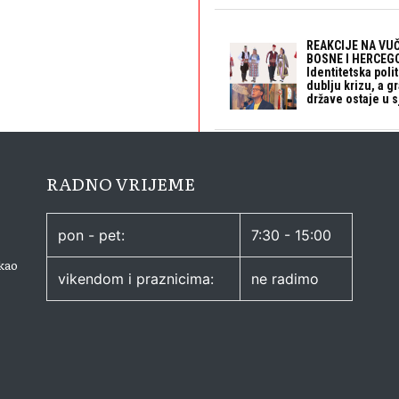
REAKCIJE NA VUČ
BOSNE I HERCEGO
Identitetska polit
dublju krizu, a 
države ostaje u s
RADNO VRIJEME
pon - pet:
7:30 - 15:00
kao
vikendom i praznicima:
ne radimo