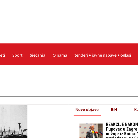
esti
Sport
Sjećanja
O nama
tenderi • javne nabave • oglasi
Nove objave
BiH
K
REAKCIJE NAKON
Pupovac u Zagre
mržnje iz Knina: 