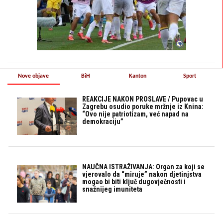
Nove objave
BiH
Kanton
Sport
REAKCIJE NAKON PROSLAVE / Pupovac u
Zagrebu osudio poruke mržnje iz Knina:
“Ovo nije patriotizam, već napad na
demokraciju”
NAUČNA ISTRAŽIVANJA: Organ za koji se
vjerovalo da “miruje” nakon djetinjstva
mogao bi biti ključ dugovječnosti i
snažnijeg imuniteta