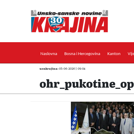
Naslovna
Bosna i Hercegovina
Kanton
Vij
usnkrajina:
05-06-2026 | 09:04
ohr_pukotine_op