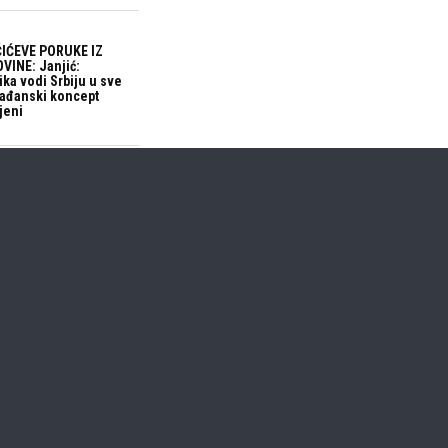
IĆEVE PORUKE IZ
VINE: Janjić:
ika vodi Srbiju u sve
građanski koncept
jeni