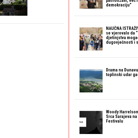
patriotizam, već
demokraciju”
NAUČNA ISTRAŽIV
se vjerovalo da 
djetinjstva mogao 
dugovječnosti i 
Drama na Dunavu:
toplinski udar g
Woody Harrelson
Srca Sarajeva na 
Festivalu