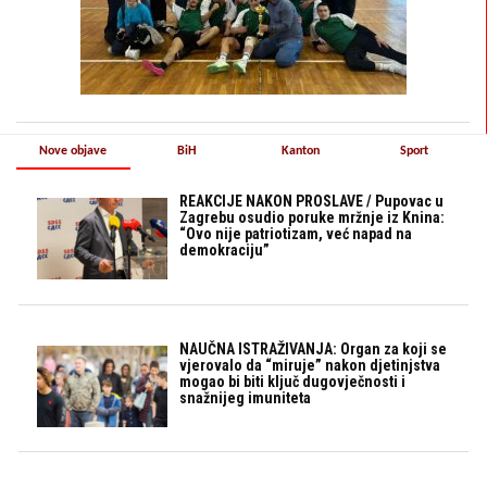
Nove objave
BiH
Kanton
Sport
REAKCIJE NAKON PROSLAVE / Pupovac u
Zagrebu osudio poruke mržnje iz Knina:
“Ovo nije patriotizam, već napad na
demokraciju”
NAUČNA ISTRAŽIVANJA: Organ za koji se
vjerovalo da “miruje” nakon djetinjstva
mogao bi biti ključ dugovječnosti i
snažnijeg imuniteta