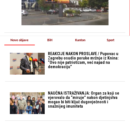
Nove objave
BiH
Kanton
Sport
REAKCIJE NAKON PROSLAVE / Pupovac u
Zagrebu osudio poruke mržnje iz Knina:
“Ovo nije patriotizam, već napad na
demokraciju”
NAUČNA ISTRAŽIVANJA: Organ za koji se
vjerovalo da “miruje” nakon djetinjstva
mogao bi biti ključ dugovječnosti i
snažnijeg imuniteta