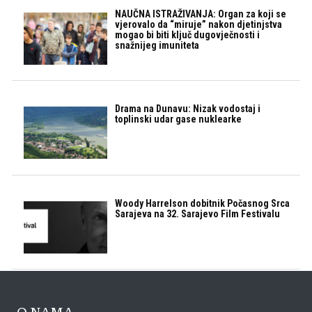
NAUČNA ISTRAŽIVANJA: Organ za koji se
vjerovalo da “miruje” nakon djetinjstva
mogao bi biti ključ dugovječnosti i
snažnijeg imuniteta
Drama na Dunavu: Nizak vodostaj i
toplinski udar gase nuklearke
Woody Harrelson dobitnik Počasnog Srca
Sarajeva na 32. Sarajevo Film Festivalu
O NAMA