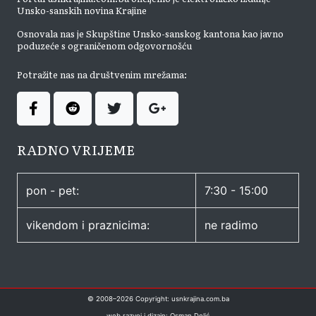
Unsko-sanskih novina Krajine
Osnovala nas je Skupštine Unsko-sanskog kantona kao javno
poduzeće s ograničenom odgovornošću
Potražite nas na društvenim mrežama:
RADNO VRIJEME
pon - pet:
7:30 - 15:00
vikendom i praznicima:
ne radimo
© 2008–
2026
Copyright: usnkrajina.com.ba
web razvoj i dizajn: Osman Delić