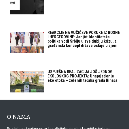
REAKCIJE NA VUČIĆEVE PORUKE IZ BOSNE
I HERCEGOVINE: Janjić: Identitetska
politika vodi Srbiju u sve dublju krizu, a
građanski koncept države ostaje u sjeni
USPJEŠNA REALIZACIJA JOŠ JEDNOG
EKOLOŠKOG PROJEKTA: Unaprjeđenje
eko otoka – zelenih tačaka grada Bihaća
O NAMA
Portal usnkrajina.com.ba oficijelno je elektroničko izdanje