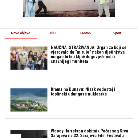
Nove objave
BiH
Kanton
Sport
NAUČNA ISTRAŽIVANJA: Organ za koji se
vjerovalo da “miruje” nakon djetinjstva
mogao bi biti ključ dugovječnosti i
snažnijeg imuniteta
Drama na Dunavu: Nizak vodostaj i
toplinski udar gase nuklearke
Woody Harrelson dobitnik Počasnog Srca
Sarajeva na 32. Sarajevo Film Festivalu