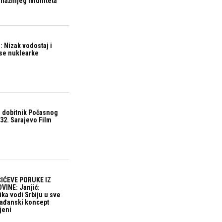
snažnijeg imuniteta
 Nizak vodostaj i
ase nuklearke
 dobitnik Počasnog
32. Sarajevo Film
IĆEVE PORUKE IZ
VINE: Janjić:
ika vodi Srbiju u sve
građanski koncept
jeni