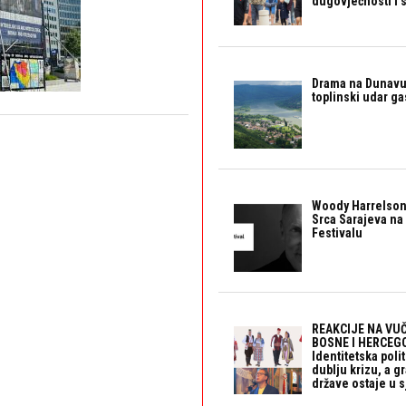
dugovječnosti i 
Drama na Dunavu:
toplinski udar g
Woody Harrelson
Srca Sarajeva na 
Festivalu
REAKCIJE NA VUČ
BOSNE I HERCEGO
Identitetska polit
dublju krizu, a 
države ostaje u s