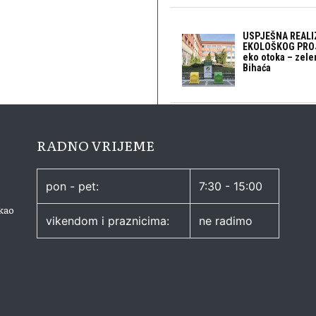
USPJEŠNA REALI
EKOLOŠKOG PROJ
eko otoka – zele
Bihaća
RADNO VRIJEME
pon - pet:
7:30 - 15:00
kao
vikendom i praznicima:
ne radimo