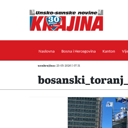
Naslovna
Bosna i Hercegovina
Kanton
Vij
usnkrajina:
23-05-2026 | 07:31
bosanski_toranj_