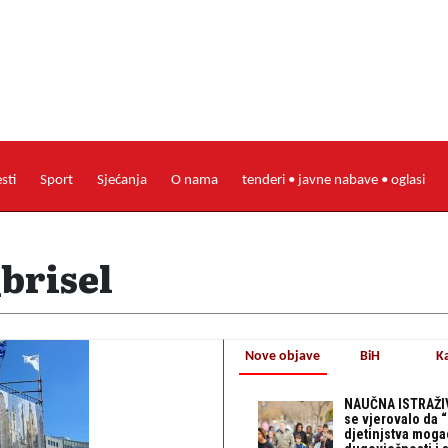
esti
Sport
Sjećanja
O nama
tenderi • javne nabave • oglasi
brisel
Nove objave
BiH
K
NAUČNA ISTRAŽIV
se vjerovalo da 
djetinjstva mogao 