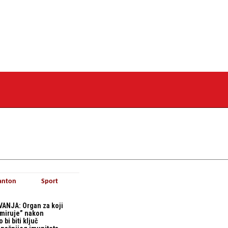
anton
Sport
ANJA: Organ za koji
“miruje” nakon
bi biti ključ