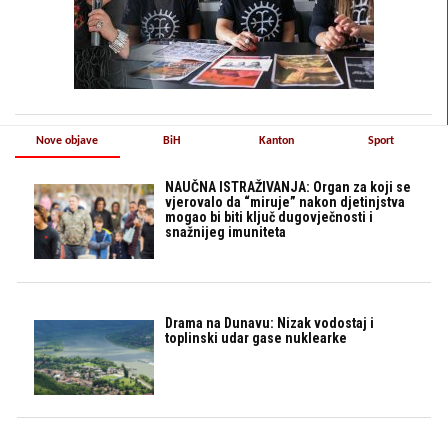
Nove objave
BiH
Kanton
Sport
NAUČNA ISTRAŽIVANJA: Organ za koji se
vjerovalo da “miruje” nakon djetinjstva
mogao bi biti ključ dugovječnosti i
snažnijeg imuniteta
Drama na Dunavu: Nizak vodostaj i
toplinski udar gase nuklearke