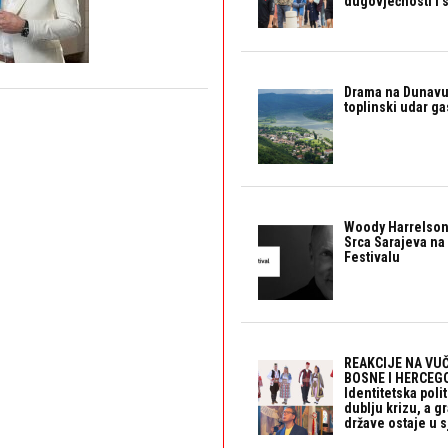
dugovječnosti i 
Drama na Dunavu:
toplinski udar g
Woody Harrelson
Srca Sarajeva na 
Festivalu
REAKCIJE NA VUČ
BOSNE I HERCEGO
Identitetska polit
dublju krizu, a 
države ostaje u s