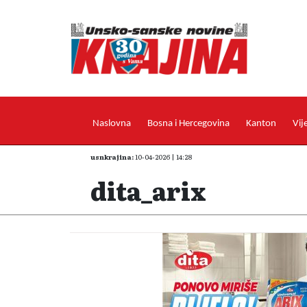
Naslovna
Bosna i Hercegovina
Kanton
Vij
usnkrajina:
10-04-2026 | 14:28
dita_arix