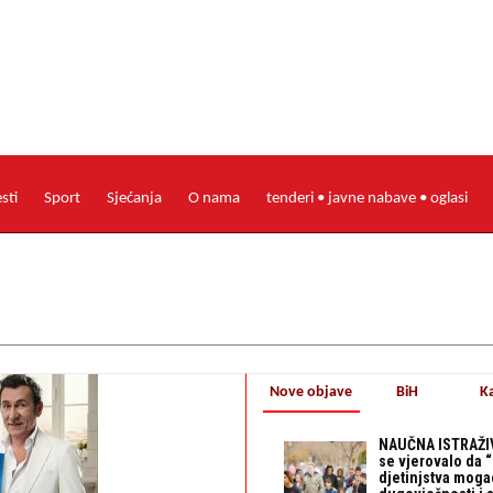
esti
Sport
Sjećanja
O nama
tenderi • javne nabave • oglasi
Nove objave
BiH
K
NAUČNA ISTRAŽIV
se vjerovalo da 
djetinjstva mogao 