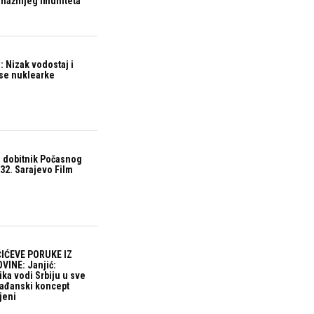
snažnijeg imuniteta
 Nizak vodostaj i
ase nuklearke
 dobitnik Počasnog
32. Sarajevo Film
IĆEVE PORUKE IZ
VINE: Janjić:
ika vodi Srbiju u sve
građanski koncept
jeni