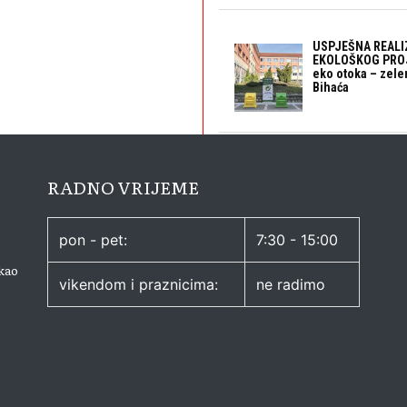
USPJEŠNA REALI
EKOLOŠKOG PROJ
eko otoka – zele
Bihaća
RADNO VRIJEME
pon - pet:
7:30 - 15:00
kao
vikendom i praznicima:
ne radimo