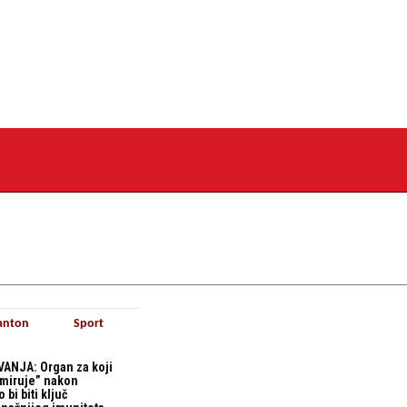
anton
Sport
ANJA: Organ za koji
“miruje” nakon
bi biti ključ