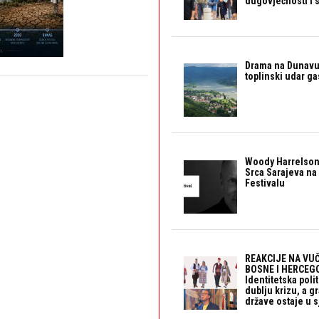
dugovječnosti i 
Drama na Dunavu:
toplinski udar g
Woody Harrelson
Srca Sarajeva na 
Festivalu
REAKCIJE NA VUČ
BOSNE I HERCEGO
Identitetska polit
dublju krizu, a 
države ostaje u s