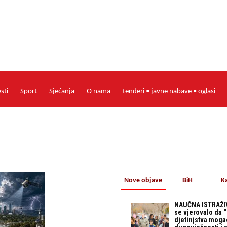
esti
Sport
Sjećanja
O nama
tenderi • javne nabave • oglasi
Nove objave
BiH
K
NAUČNA ISTRAŽIV
se vjerovalo da 
djetinjstva mogao 