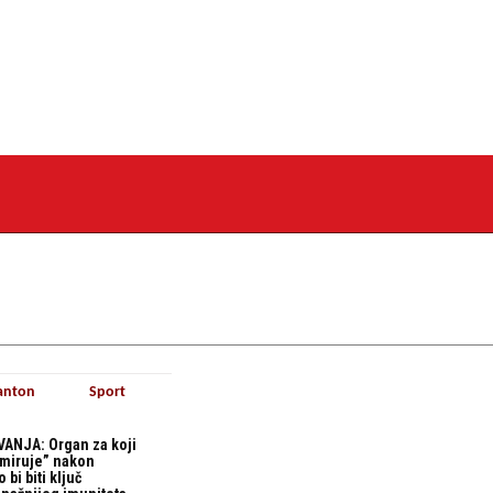
anton
Sport
ANJA: Organ za koji
“miruje” nakon
bi biti ključ