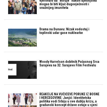
vjerovalo da “miruje” nakon djetinjstva
mogao bi biti ključ dugovječnosti i
snažnijeg imuniteta
Drama na Dunavu: Nizak vodostaj i
toplinski udar gase nuklearke
Woody Harrelson dobitnik Počasnog Srca
Sarajeva na 32. Sarajevo Film Festivalu
REAKCIJE NA VUČIĆEVE PORUKE IZ BOSNE
I HERCEGOVINE: Janjić: Identitetska
politika vodi Srbiju u sve dublju krizu, a
građanski koncept države ostaje u sjeni