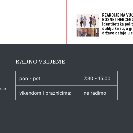
REAKCIJE NA VUČ
BOSNE I HERCEGO
Identitetska polit
dublju krizu, a 
države ostaje u s
RADNO VRIJEME
pon - pet:
7:30 - 15:00
kao
vikendom i praznicima:
ne radimo