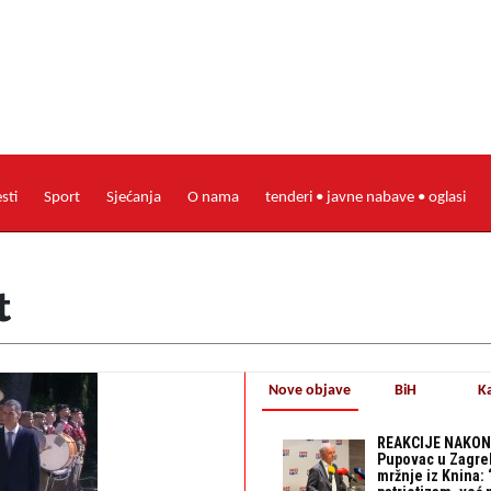
esti
Sport
Sjećanja
O nama
tenderi • javne nabave • oglasi
t
Nove objave
BiH
K
REAKCIJE NAKON
Pupovac u Zagre
mržnje iz Knina: 