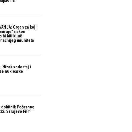
 napad na
ANJA: Organ za koji
“miruje” nakon
bi biti ključ
snažnijeg imuniteta
 Nizak vodostaj i
ase nuklearke
 dobitnik Počasnog
32. Sarajevo Film