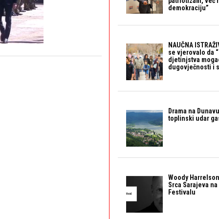
patriotizam, već
demokraciju”
NAUČNA ISTRAŽIV
se vjerovalo da 
djetinjstva mogao 
dugovječnosti i 
Drama na Dunavu:
toplinski udar g
Woody Harrelson
Srca Sarajeva na 
Festivalu