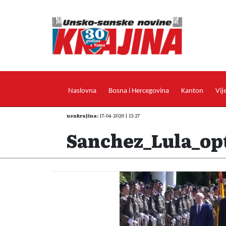
Naslovna
Bosna i Hercegovina
Kanton
Vij
usnkrajina:
17-04-2026 | 13:27
Sanchez_Lula_op