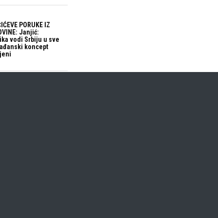
IĆEVE PORUKE IZ
VINE: Janjić:
ika vodi Srbiju u sve
građanski koncept
jeni