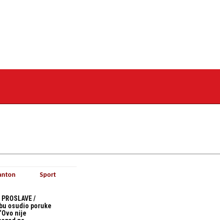
anton
Sport
 PROSLAVE /
bu osudio poruke
“Ovo nije