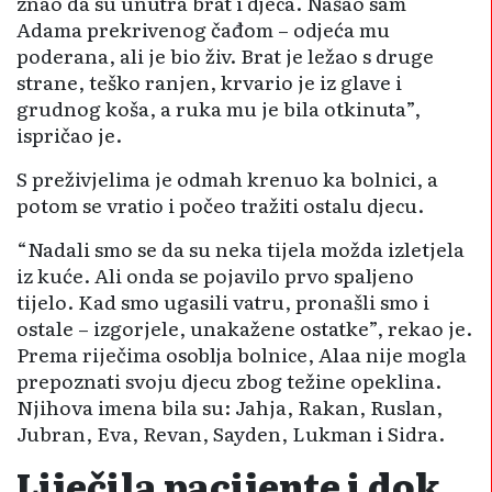
znao da su unutra brat i djeca. Našao sam
Adama prekrivenog čađom – odjeća mu
poderana, ali je bio živ. Brat je ležao s druge
strane, teško ranjen, krvario je iz glave i
grudnog koša, a ruka mu je bila otkinuta”,
ispričao je.
S preživjelima je odmah krenuo ka bolnici, a
potom se vratio i počeo tražiti ostalu djecu.
“Nadali smo se da su neka tijela možda izletjela
iz kuće. Ali onda se pojavilo prvo spaljeno
tijelo. Kad smo ugasili vatru, pronašli smo i
ostale – izgorjele, unakažene ostatke”, rekao je.
Prema riječima osoblja bolnice, Alaa nije mogla
prepoznati svoju djecu zbog težine opeklina.
Njihova imena bila su: Jahja, Rakan, Ruslan,
Jubran, Eva, Revan, Sayden, Lukman i Sidra.
Liječila pacijente i dok