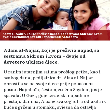
Adam al-Najjar, koji je preživio napad, sa sestrama Sidrom i Evom,
dvoje poginulih u napadu Screenshot: Al Jazeera
Adam al-Najjar, koji je preživio napad, sa
sestrama Sidrom i Evom – dvoje od
devetero ubijene djece.
U ranim jutarnjim satima prošlog petka, kao i
svakog dana, pedijatrica dr. Alaa al-Najjar
oprostila se od svoje djece prije polaska na
posao. Najmlađa, šestomjesečna Sayden, još je
spavala. U Gazi, gdje izraelski napadi ne
prestaju danima, Alaa je svakog jutra odlazila iz
kuće s grčem u stomaku, svjesna da ostavlja