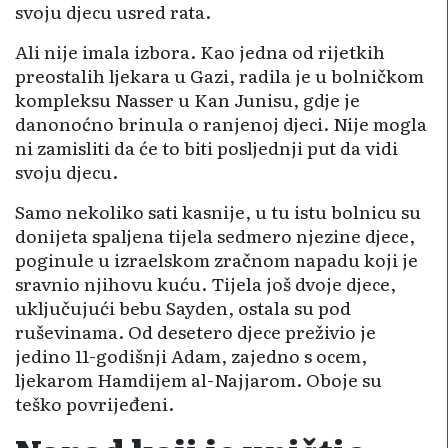
svoju djecu usred rata.
Ali nije imala izbora. Kao jedna od rijetkih
preostalih ljekara u Gazi, radila je u bolničkom
kompleksu Nasser u Kan Junisu, gdje je
danonoćno brinula o ranjenoj djeci. Nije mogla
ni zamisliti da će to biti posljednji put da vidi
svoju djecu.
Samo nekoliko sati kasnije, u tu istu bolnicu su
donijeta spaljena tijela sedmero njezine djece,
poginule u izraelskom zračnom napadu koji je
sravnio njihovu kuću. Tijela još dvoje djece,
uključujući bebu Sayden, ostala su pod
ruševinama. Od desetero djece preživio je
jedino 11-godišnji Adam, zajedno s ocem,
ljekarom Hamdijem al-Najjarom. Oboje su
teško povrijeđeni.