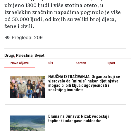
ubijeno 1300 ljudi i više stotina oteto, u
izraelskim zračnim napadima poginulo je više
od 50.000 ljudi, od kojih su veliki broj djeca,
žene i civili.
Pregleda:
209
Drugi
,
Palestina
,
Svijet
Nove objave
BiH
Kanton
Sport
NAUČNA ISTRAŽIVANJA: Organ za koji se
vjerovalo da “miruje” nakon djetinjstva
mogao bi biti ključ dugovječnosti i
snažnijeg imuniteta
Drama na Dunavu: Nizak vodostaj i
toplinski udar gase nuklearke