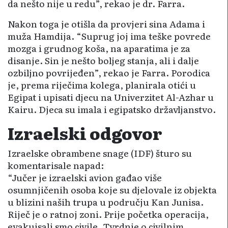
da nešto nije u redu”, rekao je dr. Farra.
Nakon toga je otišla da provjeri sina Adama i
muža Hamdija. “Suprug joj ima teške povrede
mozga i grudnog koša, na aparatima je za
disanje. Sin je nešto boljeg stanja, ali i dalje
ozbiljno povrijeđen”, rekao je Farra. Porodica
je, prema riječima kolega, planirala otići u
Egipat i upisati djecu na Univerzitet Al-Azhar u
Kairu. Djeca su imala i egipatsko državljanstvo.
Izraelski odgovor
Izraelske obrambene snage (IDF) šturo su
komentarisale napad:
“Jučer je izraelski avion gađao više
osumnjičenih osoba koje su djelovale iz objekta
u blizini naših trupa u području Kan Junisa.
Riječ je o ratnoj zoni. Prije početka operacija,
evakuisali smo civile. Tvrdnje o civilnim