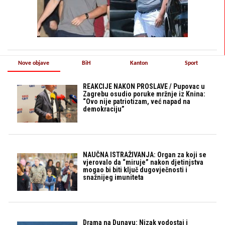
Nove objave
BiH
Kanton
Sport
REAKCIJE NAKON PROSLAVE / Pupovac u
Zagrebu osudio poruke mržnje iz Knina:
“Ovo nije patriotizam, već napad na
demokraciju”
NAUČNA ISTRAŽIVANJA: Organ za koji se
vjerovalo da “miruje” nakon djetinjstva
mogao bi biti ključ dugovječnosti i
snažnijeg imuniteta
Drama na Dunavu: Nizak vodostaj i