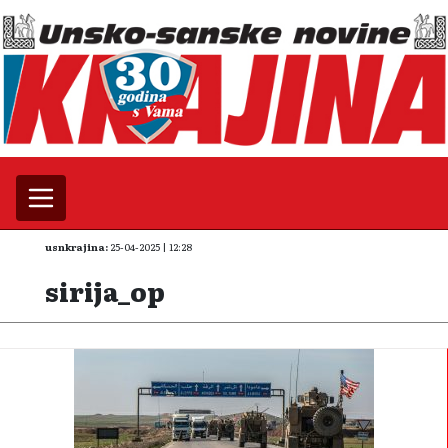
usnkrajina:
25-04-2025 | 12:28
sirija_op