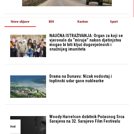
Nove objave
BiH
Kanton
Sport
NAUČNA ISTRAŽIVANJA: Organ za koji se
vjerovalo da “miruje” nakon djetinjstva
mogao bi biti ključ dugovječnosti i
snažnijeg imuniteta
Drama na Dunavu: Nizak vodostaj i
toplinski udar gase nuklearke
Woody Harrelson dobitnik Počasnog Srca
Sarajeva na 32. Sarajevo Film Festivalu