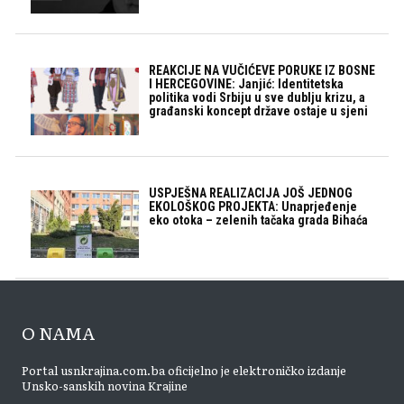
REAKCIJE NA VUČIĆEVE PORUKE IZ BOSNE
I HERCEGOVINE: Janjić: Identitetska
politika vodi Srbiju u sve dublju krizu, a
građanski koncept države ostaje u sjeni
USPJEŠNA REALIZACIJA JOŠ JEDNOG
EKOLOŠKOG PROJEKTA: Unaprjeđenje
eko otoka – zelenih tačaka grada Bihaća
O NAMA
Portal usnkrajina.com.ba oficijelno je elektroničko izdanje
Unsko-sanskih novina Krajine