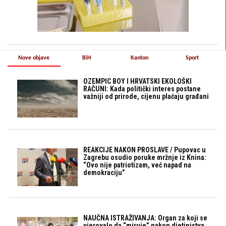
Nove objave
BiH
Kanton
Sport
OZEMPIC BOY I HRVATSKI EKOLOŠKI
RAČUNI: Kada politički interes postane
važniji od prirode, cijenu plaćaju građani
REAKCIJE NAKON PROSLAVE / Pupovac u
Zagrebu osudio poruke mržnje iz Knina:
“Ovo nije patriotizam, već napad na
demokraciju”
NAUČNA ISTRAŽIVANJA: Organ za koji se
vjerovalo da “miruje” nakon djetinjstva