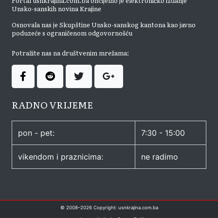
Portal usnkrajina.com.ba oficijelno je elektroničko izdanje
Unsko-sanskih novina Krajine
Osnovala nas je Skupštine Unsko-sanskog kantona kao javno
poduzeće s ograničenom odgovornošću
Potražite nas na društvenim mrežama:
RADNO VRIJEME
pon - pet:
7:30 - 15:00
vikendom i praznicima:
ne radimo
© 2008–
2026
Copyright: usnkrajina.com.ba