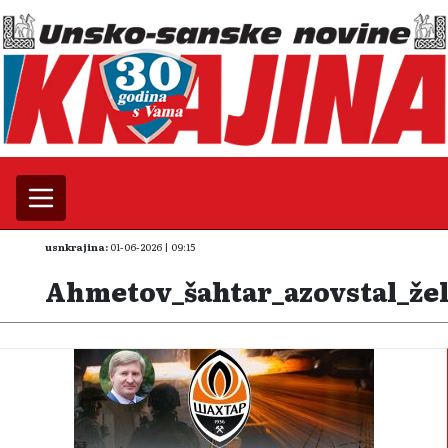
usnkrajina:
01-06-2026 | 09:15
Ahmetov_šahtar_azovstal_žel