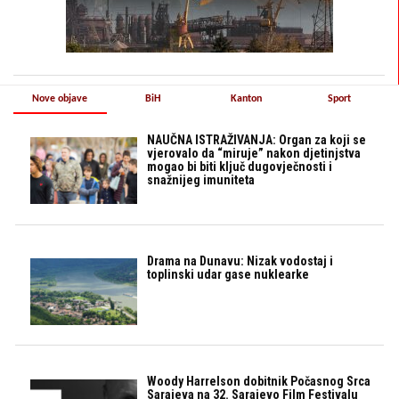
Nove objave
BiH
Kanton
Sport
NAUČNA ISTRAŽIVANJA: Organ za koji se
vjerovalo da “miruje” nakon djetinjstva
mogao bi biti ključ dugovječnosti i
snažnijeg imuniteta
Drama na Dunavu: Nizak vodostaj i
toplinski udar gase nuklearke
Woody Harrelson dobitnik Počasnog Srca
Sarajeva na 32. Sarajevo Film Festivalu