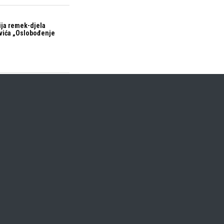
ija remek-djela
vića „Oslobođenje