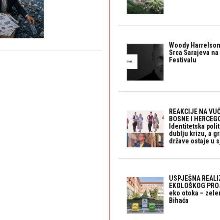
Woody Harrelson
Srca Sarajeva na 
Festivalu
REAKCIJE NA VUČ
BOSNE I HERCEGO
Identitetska polit
dublju krizu, a 
države ostaje u s
USPJEŠNA REALI
EKOLOŠKOG PROJ
eko otoka – zele
Bihaća