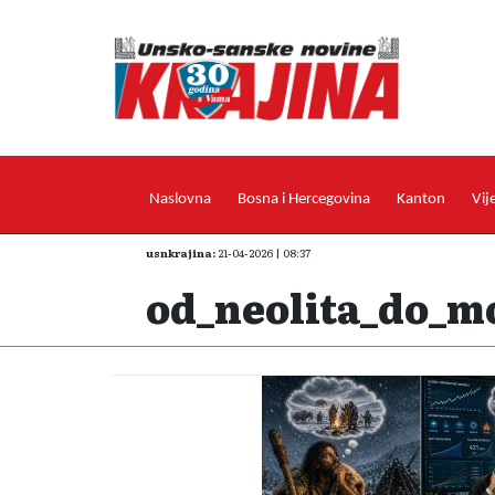
Naslovna
Bosna i Hercegovina
Kanton
Vij
usnkrajina:
21-04-2026 | 08:37
od_neolita_do_m