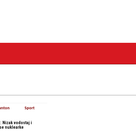
anton
Sport
 Nizak vodostaj i
ase nuklearke