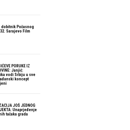
 dobitnik Počasnog
32. Sarajevo Film
IĆEVE PORUKE IZ
VINE: Janjić:
ika vodi Srbiju u sve
građanski koncept
jeni
ZACIJA JOŠ JEDNOG
EKTA: Unaprjeđenje
nih tačaka grada