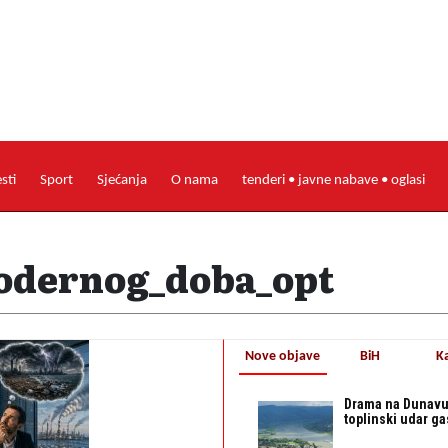
esti
Sport
Sjećanja
O nama
tenderi • javne nabave • oglasi
odernog_doba_opt
Nove objave
BiH
K
Drama na Dunavu:
toplinski udar g