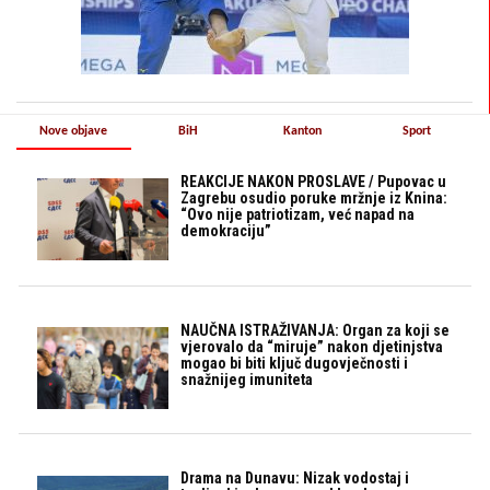
Nove objave
BiH
Kanton
Sport
REAKCIJE NAKON PROSLAVE / Pupovac u
Zagrebu osudio poruke mržnje iz Knina:
“Ovo nije patriotizam, već napad na
demokraciju”
NAUČNA ISTRAŽIVANJA: Organ za koji se
vjerovalo da “miruje” nakon djetinjstva
mogao bi biti ključ dugovječnosti i
snažnijeg imuniteta
Drama na Dunavu: Nizak vodostaj i