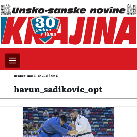
usnkrajina:
31-10-2025 | 09:17
harun_sadikovic_opt