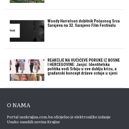
Woody Harrelson dobitnik Počasnog Srca
Sarajeva na 32. Sarajevo Film Festivalu
REAKCIJE NA VUČIĆEVE PORUKE IZ BOSNE
I HERCEGOVINE: Janjić: Identitetska
politika vodi Srbiju u sve dublju krizu, a
građanski koncept države ostaje u sjeni
O NAMA
Portal usnkrajina.com.ba oficijelno je elektroničko izdanje
Unsko-sanskih novina Krajine