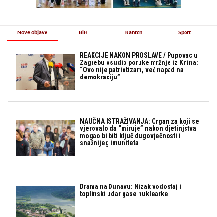
Nove objave
BiH
Kanton
Sport
REAKCIJE NAKON PROSLAVE / Pupovac u
Zagrebu osudio poruke mržnje iz Knina:
“Ovo nije patriotizam, već napad na
demokraciju”
NAUČNA ISTRAŽIVANJA: Organ za koji se
vjerovalo da “miruje” nakon djetinjstva
mogao bi biti ključ dugovječnosti i
snažnijeg imuniteta
Drama na Dunavu: Nizak vodostaj i
toplinski udar gase nuklearke