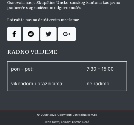
Osnovala nas je Skupštine Unsko-sanskog kantona kao javno
poduzeće s ograničenom odgovornošću
Potražite nas na društvenim mrežama:
RADNO VRIJEME
pon - pet:
7:30 - 15:00
vikendom i praznicima:
ne radimo
© 2008–
2026
Copyright: usnkrajina.com.ba
web razvoj i dizajn: Osman Delić