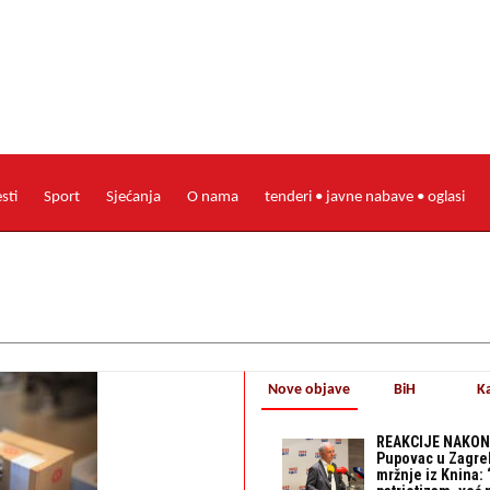
esti
Sport
Sjećanja
O nama
tenderi • javne nabave • oglasi
Nove objave
BiH
K
REAKCIJE NAKON
Pupovac u Zagre
mržnje iz Knina: 