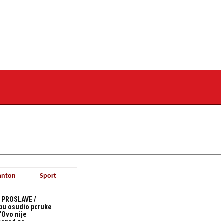
anton
Sport
 PROSLAVE /
bu osudio poruke
“Ovo nije