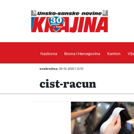
Naslovna
Bosna i Hercegovina
Kanton
Vij
usnkrajina:
29-01-2025 | 12:53
cist-racun