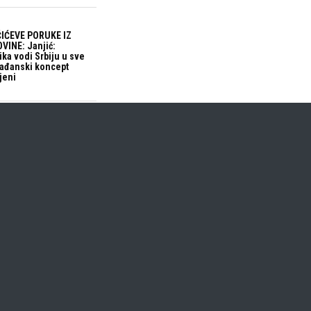
IĆEVE PORUKE IZ
VINE: Janjić:
ika vodi Srbiju u sve
građanski koncept
jeni