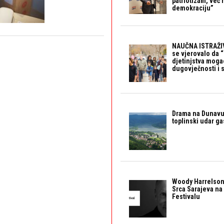
patriotizam, već
demokraciju”
NAUČNA ISTRAŽIV
se vjerovalo da 
djetinjstva mogao 
dugovječnosti i 
Drama na Dunavu:
toplinski udar g
Woody Harrelson
Srca Sarajeva na 
Festivalu