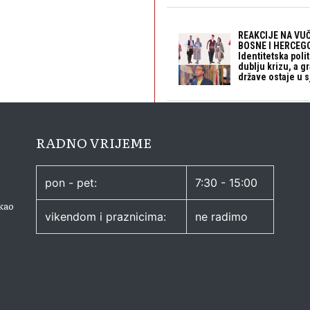
REAKCIJE NA VUČ
BOSNE I HERCEGO
Identitetska polit
dublju krizu, a 
države ostaje u s
RADNO VRIJEME
pon - pet:
7:30 - 15:00
kao
vikendom i praznicima:
ne radimo