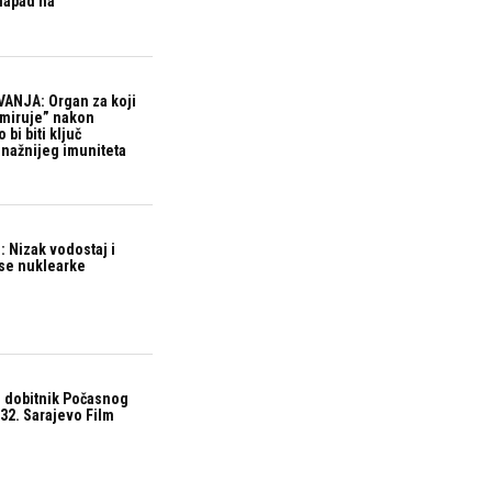
 napad na
ANJA: Organ za koji
“miruje” nakon
bi biti ključ
snažnijeg imuniteta
 Nizak vodostaj i
ase nuklearke
 dobitnik Počasnog
32. Sarajevo Film