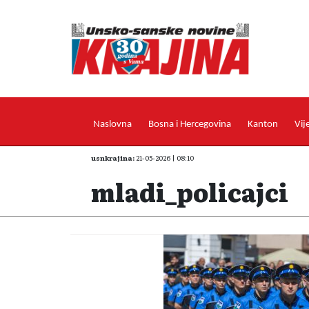
Naslovna
Bosna i Hercegovina
Kanton
Vij
usnkrajina:
21-05-2026 | 08:10
mladi_policajci