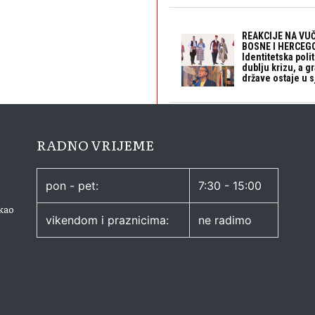
REAKCIJE NA VUČ
BOSNE I HERCEGO
Identitetska polit
dublju krizu, a 
države ostaje u s
RADNO VRIJEME
pon - pet:
7:30 - 15:00
kao
vikendom i praznicima:
ne radimo