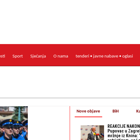
esti
Sport
Sjećanja
O nama
tenderi • javne nabave • oglasi
Nove objave
BiH
K
REAKCIJE NAKON
Pupovac u Zagre
mržnje iz Knina: 