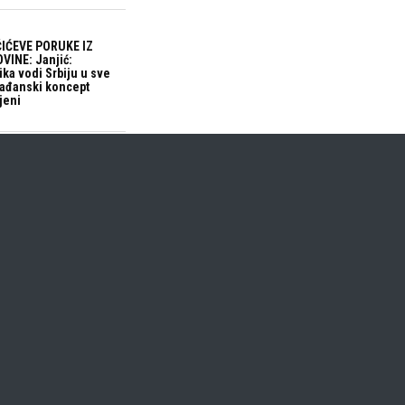
IĆEVE PORUKE IZ
VINE: Janjić:
ika vodi Srbiju u sve
građanski koncept
jeni