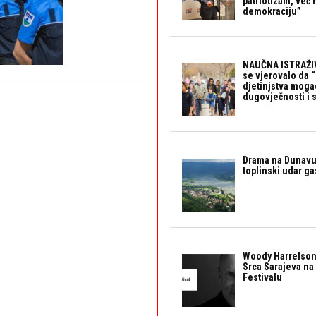
patriotizam, već
demokraciju”
NAUČNA ISTRAŽIV
se vjerovalo da 
djetinjstva mogao 
dugovječnosti i 
Drama na Dunavu:
toplinski udar g
Woody Harrelson
Srca Sarajeva na 
Festivalu