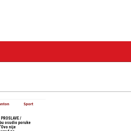
anton
Sport
 PROSLAVE /
bu osudio poruke
“Ovo nije