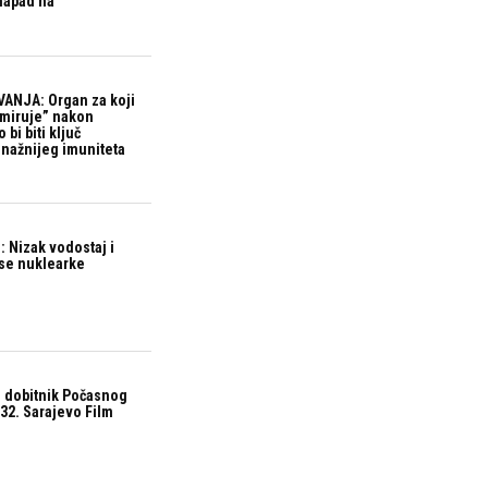
 napad na
ANJA: Organ za koji
“miruje” nakon
bi biti ključ
snažnijeg imuniteta
 Nizak vodostaj i
ase nuklearke
 dobitnik Počasnog
32. Sarajevo Film