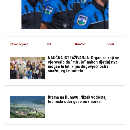
Nove objave
BiH
Kanton
Sport
NAUČNA ISTRAŽIVANJA: Organ za koji se
vjerovalo da “miruje” nakon djetinjstva
mogao bi biti ključ dugovječnosti i
snažnijeg imuniteta
Drama na Dunavu: Nizak vodostaj i
toplinski udar gase nuklearke