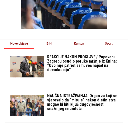
Nove objave
BiH
Kanton
Sport
REAKCIJE NAKON PROSLAVE / Pupovac u
Zagrebu osudio poruke mržnje iz Knina:
“Ovo nije patriotizam, već napad na
demokraciju”
NAUČNA ISTRAŽIVANJA: Organ za koji se
vjerovalo da “miruje” nakon djetinjstva
mogao bi biti ključ dugovječnosti i
snažnijeg imuniteta