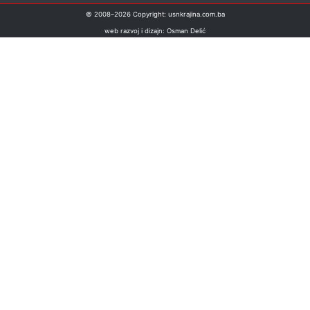
© 2008–
2026
Copyright: usnkrajina.com.ba
web razvoj i dizajn: Osman Delić