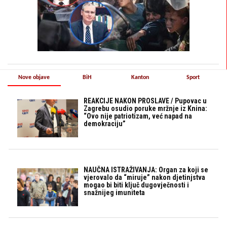
Nove objave
BiH
Kanton
Sport
REAKCIJE NAKON PROSLAVE / Pupovac u
Zagrebu osudio poruke mržnje iz Knina:
“Ovo nije patriotizam, već napad na
demokraciju”
NAUČNA ISTRAŽIVANJA: Organ za koji se
vjerovalo da “miruje” nakon djetinjstva
mogao bi biti ključ dugovječnosti i
snažnijeg imuniteta