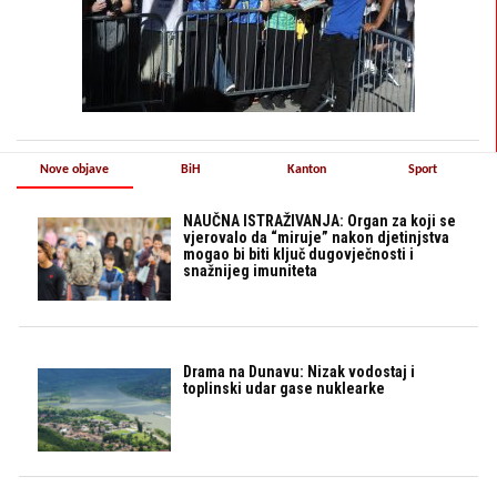
Nove objave
BiH
Kanton
Sport
NAUČNA ISTRAŽIVANJA: Organ za koji se
vjerovalo da “miruje” nakon djetinjstva
mogao bi biti ključ dugovječnosti i
snažnijeg imuniteta
Drama na Dunavu: Nizak vodostaj i
toplinski udar gase nuklearke