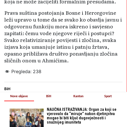
koja ne može zacijeliti formalnim presudama.
Prava suština postojanja Bosne i Hercegovine
leži upravo u tome da se svako ko obavlja javnu i
odgovornu funkciju mora iskreno i savjesno
zapitati: čemu vode njegove riječi i postupci?
Svako relativiziranje povijesti i zločina, svaka
izjava koja umanjuje istinu i patnju žrtava,
opasno približava društvo ponavljanju zločina
sličnih onom u Ahmićima.
Pregleda:
238
BiH
Nove objave
BiH
Kanton
Sport
NAUČNA ISTRAŽIVANJA: Organ za koji se
vjerovalo da “miruje” nakon djetinjstva
mogao bi biti ključ dugovječnosti i
snažnijeg imuniteta