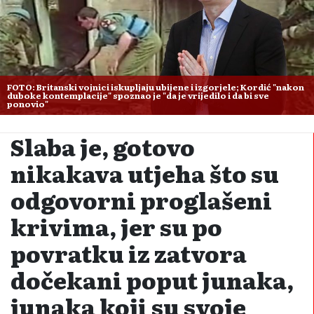
FOTO: Britanski vojnici iskupljaju ubijene i izgorjele; Kordić "nakon
duboke kontemplacije" spoznao je "da je vrijedilo i da bi sve
ponovio"
Slaba je, gotovo
nikakava utjeha što su
odgovorni proglašeni
krivima, jer su po
povratku iz zatvora
dočekani poput junaka,
junaka koji su svoje