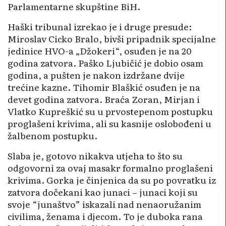
Parlamentarne skupštine BiH.
Haški tribunal izrekao je i druge presude:
Miroslav Cicko Bralo, bivši pripadnik specijalne
jedinice HVO-a „Džokeri“, osuđen je na 20
godina zatvora. Paško Ljubičić je dobio osam
godina, a pušten je nakon izdržane dvije
trećine kazne. Tihomir Blaškić osuđen je na
devet godina zatvora. Braća Zoran, Mirjan i
Vlatko Kupreškić su u prvostepenom postupku
proglašeni krivima, ali su kasnije oslobođeni u
žalbenom postupku.
Slaba je, gotovo nikakva utjeha to što su
odgovorni za ovaj masakr formalno proglašeni
krivima. Gorka je činjenica da su po povratku iz
zatvora dočekani kao junaci – junaci koji su
svoje “junaštvo” iskazali nad nenaoružanim
civilima, ženama i djecom. To je duboka rana