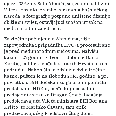
djece i 32 žene. Selo Ahmići, smješteno u blizini
Viteza, postalo je simbol stradanja bošnjačkog
naroda, a fotografije potpuno uništene džamije
obišle su svijet, ostavljajući snažan utisak na
međunarodnu zajednicu.
Za zločine počinjene u Ahmićima, više
zapovjednika i pripadnika HVO-a procesuirano
je pred međunarodnim sudovima. Najvišu
kaznu – 25 godina zatvora – dobio je Dario
Kordić, politički vođa bosanskih Hrvata u tom
području. Nakon što je odslužio dvije trećine
kazne, pušten je na slobodu 2014. godine, a pri
povratku u BiH dočekali su ga brojni politički
predstavnici HDZ-a, među kojima su bili i
predsjednik stranke Dragan Čović, tadašnja
predsjedavajuća Vijeća ministara BiH Borjana
Krišto, te Marinko Čavara, zamjenik
predsjedavajućeg Predstavničkog doma