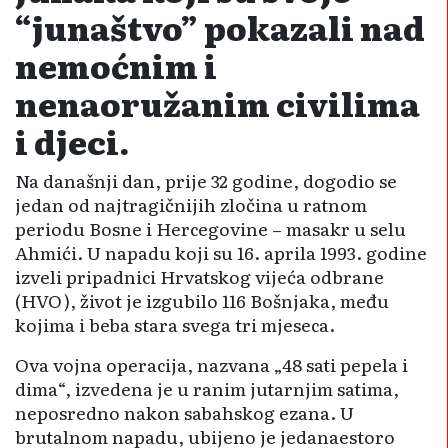
“junaštvo” pokazali nad
nemoćnim i
nenaoružanim civilima
i djeci.
Na današnji dan, prije 32 godine, dogodio se
jedan od najtragičnijih zločina u ratnom
periodu Bosne i Hercegovine – masakr u selu
Ahmići. U napadu koji su 16. aprila 1993. godine
izveli pripadnici Hrvatskog vijeća odbrane
(HVO), život je izgubilo 116 Bošnjaka, među
kojima i beba stara svega tri mjeseca.
Ova vojna operacija, nazvana „48 sati pepela i
dima“, izvedena je u ranim jutarnjim satima,
neposredno nakon sabahskog ezana. U
brutalnom napadu, ubijeno je jedanaestoro